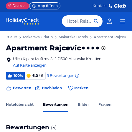
%
Deals
App öffnen
Kontakt
Hotel, Reiseziel
en Urlaub
Makarska Urlaub
Makarska Hotels
Apartment Rajcevic
Apartment Rajcevic
Ulica Kipara Meštrovića 1 21300 Makarska Kroatien
Auf Karte anzeigen
5
Bewertungen
100%
6,0
/ 6
Bewerten
Hochladen
Merken
Hotelübersicht
Bewertungen
Bilder
Fragen
Bewertungen
(
5
)