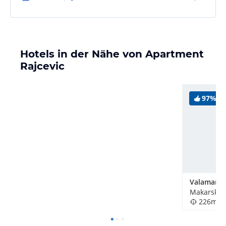
und waren absolut…
Hotels in der Nähe von Apartment
Rajcevic
97%
Makarska, 
226m