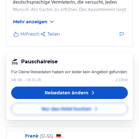
deutschsprachige Vermieterin, die versucht, jeden
Wunsch des Gastes zu erfüllen. Das Appartement liegt
etwas oberhalb der Straße, die in das Zentrum führt
Mehr anzeigen
und ist nur 2 - 3 Gehminuten vom Strand entfernt.
Hilfreich
Teilen
Pauschalreise
Für Deine Reisedaten haben wir leider kein Angebot gefunden.
08.08. - 06.10.26
2
ERW
Reisedaten ändern
Nur das Hotel buchen
Frank
(
51-55
)