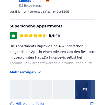
Michael
(
51-55
)
122
Bewertungen
Vor 11 Jahren • Verreist als Paar im Juni 2015
Superschöne Appartments
5,6
/ 6
Die Appartments Rajcevic sind 4 wunderschön
eingerichtete App. in einen privaten von den Besitzern
mit bewohnten Haus.Da Fr.Rajcevic selbst bei
Thomas Cook arbeitet werden die Wohnungen auch
über Neckermann,als auch privat vertrieben.Die Gäste
Mehr anzeigen
sind meist aus Skandinavien und Deutschland.Da
unsere gebuchtes App. noch belegt war konnten wir
zwischen einen kl. 35 Qm Appartment oder der
+
12
großen Wohnung 80 Qm mit 2 Schlafräumen/Bädern
wählen.
Wir haben uns für das gr. Appartment entschieden
Hilfreich
Teilen