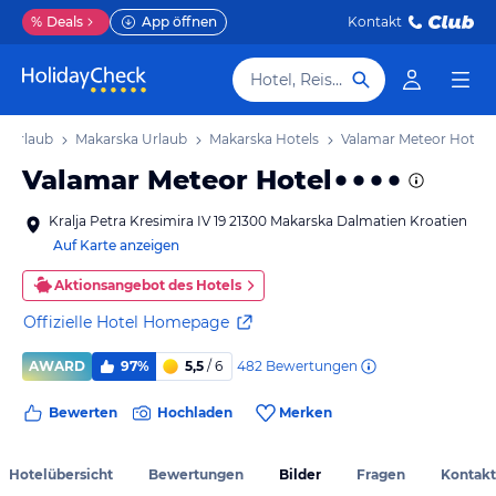
%
Deals
App öffnen
Kontakt
Hotel, Reiseziel
n Urlaub
Makarska Urlaub
Makarska Hotels
Valamar Meteor Hotel
Valamar Meteor Hotel
Kralja Petra Kresimira IV 19 21300 Makarska Dalmatien Kroatien
Auf Karte anzeigen
Aktionsangebot des Hotels
Offizielle Hotel Homepage
482
Bewertungen
AWARD
97%
5,5
/ 6
Bewerten
Hochladen
Merken
Hotelübersicht
Bewertungen
Bilder
Fragen
Kontakt