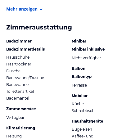
Mehr anzeigen
Zimmerausstattung
Badezimmer
Minibar
Badezimmerdetails
Minibar inklusive
Hausschuhe
Nicht verfügbar
Haartrockner
Balkon
Dusche
Balkontyp
Badewanne/Dusche
Badewanne
Terrasse
Toilettenartikel
Mobiliar
Bademantel
Küche
Zimmerservice
Schreibtisch
Verfügbar
Haushaltsgeräte
Klimatisierung
Bügeleisen
Heizung
Kaffee- und