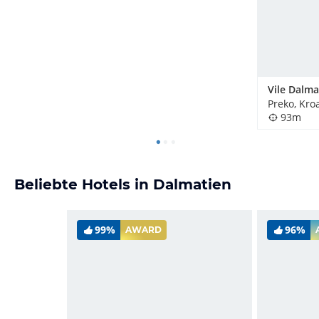
Vile Dalma
Preko, Kro
93m
Beliebte Hotels in Dalmatien
99%
96%
AWARD