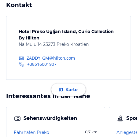
Kontakt
Hotel Preko Ugljan Island, Curio Collection
By Hilton
Na Mulu 14 23273 Preko Kroatien
ZADDY_GM@hilton.com
+38516001907
Karte
Interessantes in der Nähe
Sehenswürdigkeiten
Spor
Fährhafen Preko
0,7
km
Anlegeste