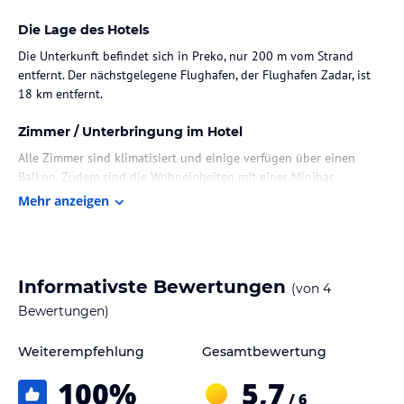
Die Lage des Hotels
Die Unterkunft befindet sich in Preko, nur 200 m vom Strand
entfernt. Der nächstgelegene Flughafen, der Flughafen Zadar, ist
18 km entfernt.
Zimmer / Unterbringung im Hotel
Alle Zimmer sind klimatisiert und einige verfügen über einen
Balkon. Zudem sind die Wohneinheiten mit einer Minibar
ausgestattet. Schallisolierte Zimmer und allergikerfreundliche
Mehr anzeigen
Zimmer sind verfügbar.
Gastronomie im Hotel
Die Verpflegungsmöglichkeiten umfassen ein Restaurant, das
Informativste Bewertungen
(von
4
Frühstück anbietet. Es wird auch ein Zimmerservice bereitgestellt.
Bewertungen)
Besondere Ernährungsbedürfnisse können auf Anfrage
berücksichtigt werden.
Weiterempfehlung
Gesamtbewertung
Sport und Unterhaltung
100
%
5,7
/ 6
Die Unterkunft bietet verschiedene Freizeitmöglichkeiten,