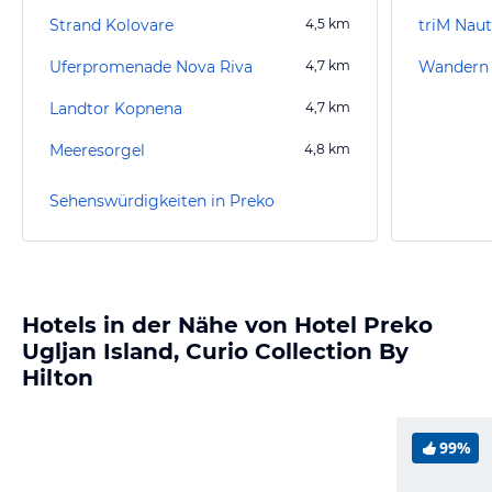
Strand Kolovare
4,5
km
triM Naut
Uferpromenade Nova Riva
4,7
km
Wandern 
Landtor Kopnena
4,7
km
Meeresorgel
4,8
km
Sehenswürdigkeiten in Preko
Hotels in der Nähe von Hotel Preko
Ugljan Island, Curio Collection By
Hilton
99%