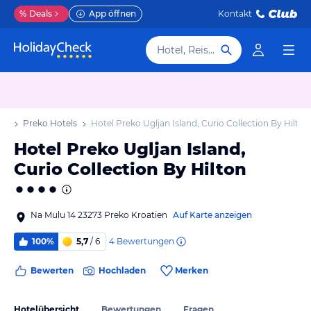
%
Deals
App öffnen
Kontakt
Hotel, Reiseziel
ub
Preko Hotels
Hotel Preko Ugljan Island, Curio Collection By Hilton
Hotel Preko Ugljan Island,
Curio Collection By Hilton
Na Mulu 14 23273 Preko Kroatien
Auf Karte anzeigen
4
Bewertungen
100%
5,7
/ 6
Bewerten
Hochladen
Merken
Hotelübersicht
Bewertungen
Fragen