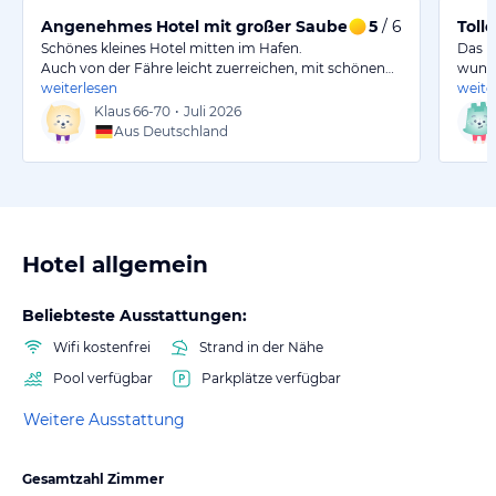
Angenehmes Hotel mit großer Sauberkeit und freundl
5
/ 6
Toll
Schönes kleines Hotel mitten im Hafen.
Das H
Auch von der Fähre leicht zuerreichen, mit schönen…
wunde
weiterlesen
weite
Klaus
66-70
•
Juli 2026
Aus Deutschland
Hotel allgemein
Beliebteste Ausstattungen:
Wifi kostenfrei
Strand in der Nähe
Pool verfügbar
Parkplätze verfügbar
Weitere Ausstattung
Gesamtzahl Zimmer