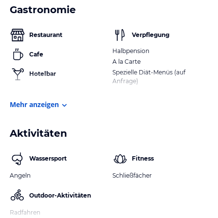
Gastronomie
Restaurant
Verpflegung
Halbpension
Cafe
A la Carte
Spezielle Diät-Menüs (auf
Hotelbar
Anfrage)
Mehr anzeigen
Aktivitäten
Wassersport
Fitness
Angeln
Schließfächer
Outdoor-Aktivitäten
Radfahren