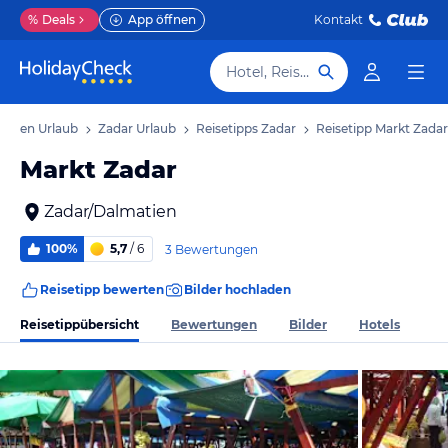
%
Deals
App öffnen
Kontakt
Hotel, Reiseziel
atien Urlaub
Zadar Urlaub
Reisetipps Zadar
Reisetipp Markt Zadar
Markt Zadar
Zadar/Dalmatien
100%
5,7
/ 6
3 Bewertungen
Reisetipp bewerten
Bilder hochladen
Reisetippübersicht
Bewertungen
Bilder
Hotels