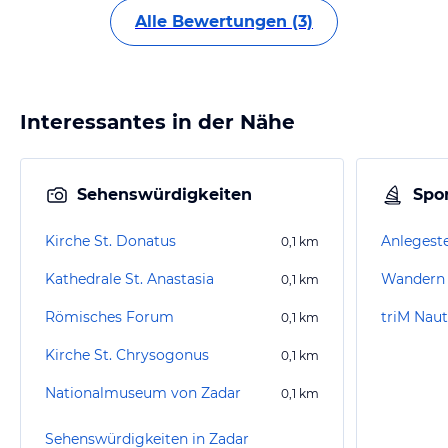
Alle Bewertungen (3)
Interessantes in der Nähe
Sehenswürdigkeiten
Spor
Kirche St. Donatus
Anlegeste
0,1
km
Kathedrale St. Anastasia
Wandern 
0,1
km
Römisches Forum
triM Naut
0,1
km
Kirche St. Chrysogonus
0,1
km
Nationalmuseum von Zadar
0,1
km
Sehenswürdigkeiten in Zadar