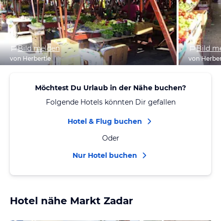
Bild melden
Bild m
von Herbertle
von Herber
Möchtest Du Urlaub in der Nähe buchen?
Folgende Hotels könnten Dir gefallen
Hotel & Flug buchen
Oder
Nur Hotel buchen
Hotel nähe Markt Zadar