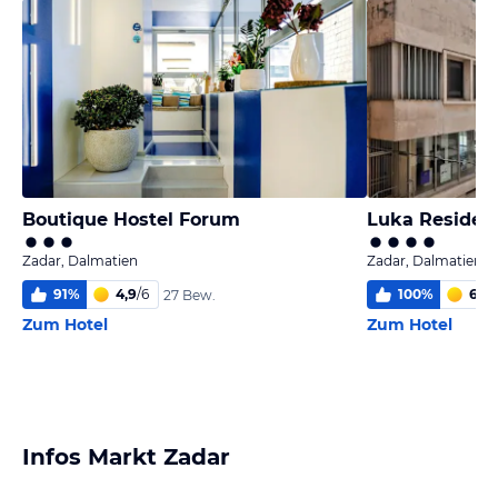
Boutique Hostel Forum
Luka Residen
Zadar, Dalmatien
Zadar, Dalmatien
91
%
4,9
/
6
100
%
6
/
6
27 Bew.
Zum Hotel
Zum Hotel
Infos Markt Zadar