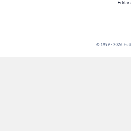
Erklär
© 1999 - 2026 Holi