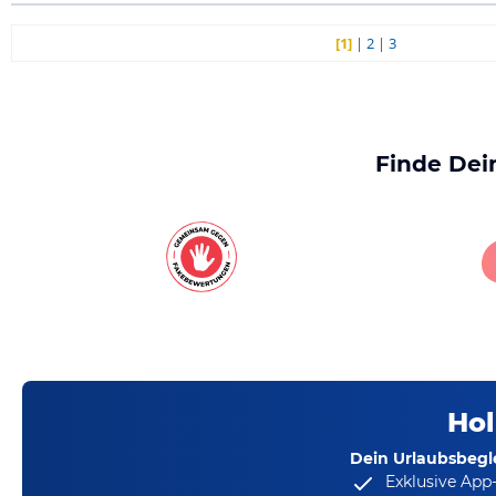
[1]
|
2
|
3
Finde Dei
Hol
Dein Urlaubsbegle
Exklusive App