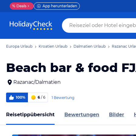
%
Deals
App herunterladen
Europa Urlaub
Kroatien Urlaub
Dalmatien Urlaub
Razanac Url
Beach bar & food F
Razanac/Dalmatien
100%
6
/ 6
1 Bewertung
Reisetippübersicht
Bewertungen
Bilder