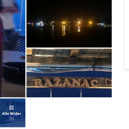
Bild melden
von Ulrike
Bild melden
Alle Bilder
von Ulrike
(
7
)