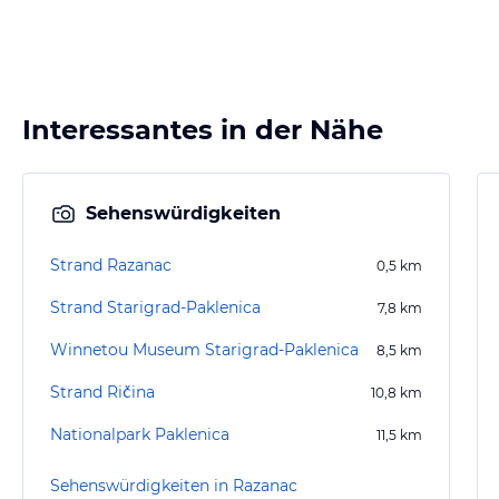
Interessantes in der Nähe
Sehenswürdigkeiten
Strand Razanac
0,5
km
Strand Starigrad-Paklenica
7,8
km
Winnetou Museum Starigrad-Paklenica
8,5
km
Strand Ričina
10,8
km
Nationalpark Paklenica
11,5
km
Sehenswürdigkeiten in Razanac