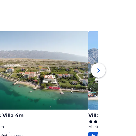
 Villa 4m
Villa Rosa
ien
Miletici, Dalmatien
6,0
/
6
94
%
5,7
/
6