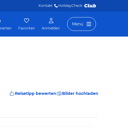
Kontakt
HolidayCheck 
Menü
werten
Favoriten
Anmelden
Reisetipp bewerten
Bilder hochladen