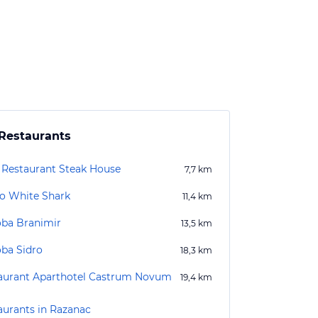
Restaurants
 Restaurant Steak House
7,7
km
ro White Shark
11,4
km
ba Branimir
13,5
km
ba Sidro
18,3
km
aurant Aparthotel Castrum Novum
19,4
km
aurants in Razanac