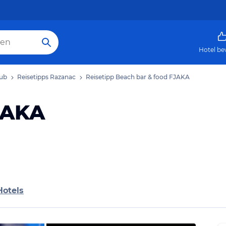
Hotel be
aub
Reisetipps Razanac
Reisetipp Beach bar & food FJAKA
JAKA
Hotels