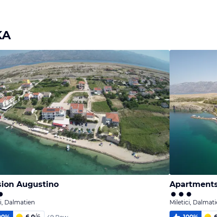
KA
ion Augustino
Apartments
ci, Dalmatien
Miletici, Dalmat
00
%
6,0
/
6
100
%