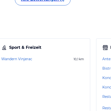
Sport & Freizeit
Wandern Vinjerac
Ante
10,1
km
Bist
Kono
Kono
Rest
Rest