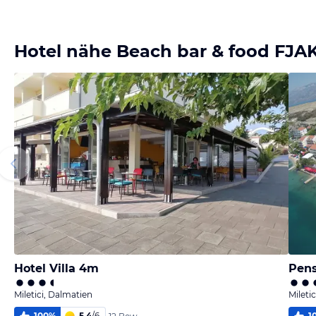
Bild
Bild
Bild
Bild
melden
melden
melden
melden
von Ulrike
von Ulrike
von Ulrike
von Ulrike
Hotel nähe Beach bar & food FJA
Hotel Villa 4m
Pens
Miletici, Dalmatien
Mileti
100
%
5,4
/
6
1