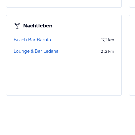
Nachtleben
Beach Bar Barufa
17,2
km
Lounge & Bar Ledana
21,2
km