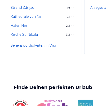
Strand Zdrijac
Anlegeste
1,6
km
Kathedrale von Nin
2,1
km
Hafen Nin
2,2
km
Kirche St. Nikola
3,2
km
Sehenswürdigkeiten in Vrsi
Finde Deinen perfekten Urlaub