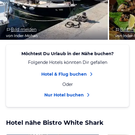
Bild melden
Bild m
von Inder-Mohan
von Inder
Möchtest Du Urlaub in der Nähe buchen?
Folgende Hotels könnten Dir gefallen
Hotel & Flug buchen
Oder
Nur Hotel buchen
Hotel nähe Bistro White Shark