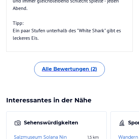
und immer gleichbleibend schlecht spielte - jeden
Abend.
Tipp:
Ein paar Stufen unterhalb des "White Shark" gibt es
leckeres Eis.
Alle Bewertungen (2)
Interessantes in der Nähe
Sehenswürdigkeiten
Spor
Salzmuseum Solana Nin
Wandern 
1,5
km