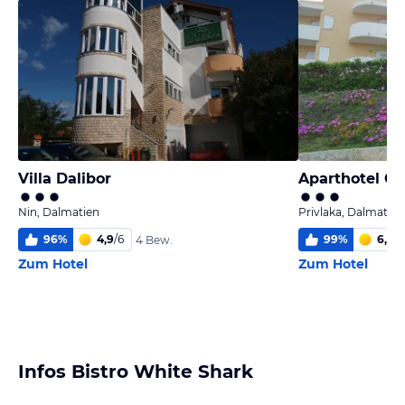
Villa Dalibor
Aparthotel Co
Nin, Dalmatien
Privlaka, Dalmatien
96
%
4,9
/
6
99
%
6,0
/
6
4 Bew.
Zum Hotel
Zum Hotel
Infos Bistro White Shark