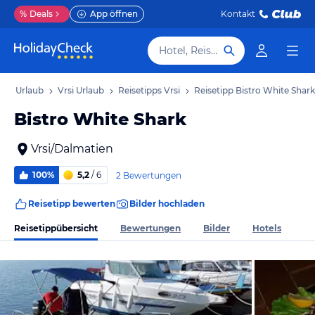
%
Deals
App öffnen
Kontakt
Hotel, Reiseziel
ien Urlaub
Vrsi Urlaub
Reisetipps Vrsi
Reisetipp Bistro White Shark
Bistro White Shark
Vrsi/Dalmatien
100%
5,2
/ 6
2 Bewertungen
Reisetipp bewerten
Bilder hochladen
Reisetippübersicht
Bewertungen
Bilder
Hotels