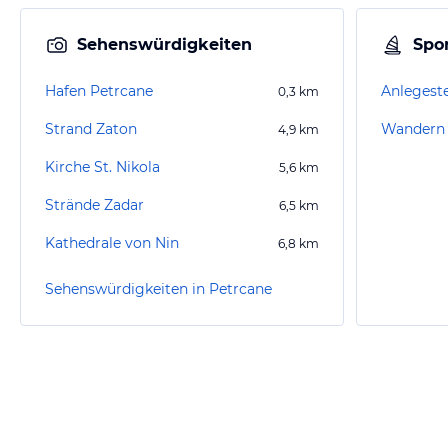
Sehenswürdigkeiten
Spor
Hafen Petrcane
Anlegeste
0,3
km
Strand Zaton
Wandern 
4,9
km
Kirche St. Nikola
5,6
km
Strände Zadar
6,5
km
Kathedrale von Nin
6,8
km
Sehenswürdigkeiten in Petrcane