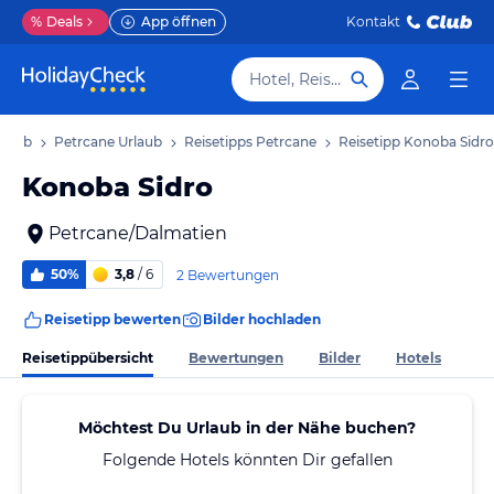
%
Deals
App öffnen
Kontakt
Hotel, Reiseziel
rlaub
Petrcane Urlaub
Reisetipps Petrcane
Reisetipp Konoba Sidro
Konoba Sidro
Petrcane/Dalmatien
50%
3,8
/ 6
2 Bewertungen
Reisetipp bewerten
Bilder hochladen
Reisetippübersicht
Bewertungen
Bilder
Hotels
Möchtest Du Urlaub in der Nähe buchen?
Folgende Hotels könnten Dir gefallen