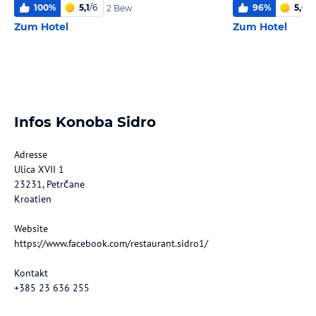
100
%
5,1
/
6
96
%
5,0
/
6
2 Bew.
Zum Hotel
Zum Hotel
Infos Konoba Sidro
Adresse
Ulica XVII 1
23231, Petrčane
Kroatien
Website
https://www.facebook.com/restaurant.sidro1/
Kontakt
+385 23 636 255