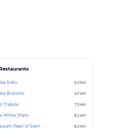
Restaurants
ba Sidro
0,3
km
ba Branimir
6,7
km
ro Trapula
7,3
km
ro White Shark
8,2
km
aurant Pearl of Siam
8,3
km