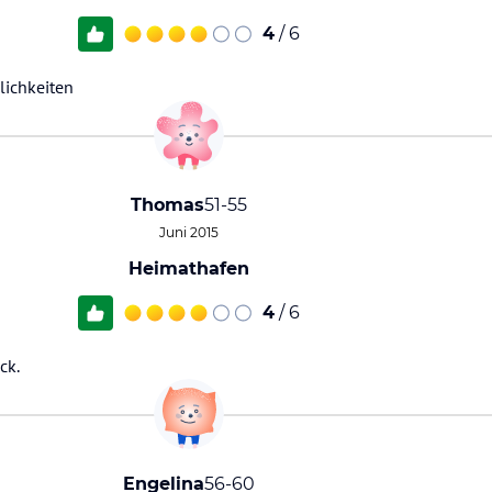
4
/ 6
lichkeiten
Thomas
51-55
Juni 2015
Heimathafen
4
/ 6
ck.
Engelina
56-60