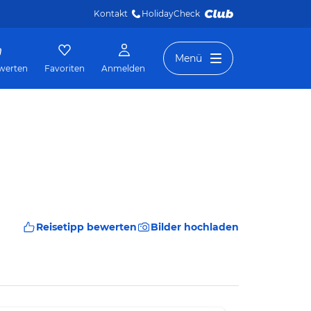
Kontakt
HolidayCheck 
Menü
werten
Favoriten
Anmelden
Reisetipp bewerten
Bilder hochladen