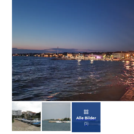
Bild melden
von Martina
Alle Bilder
(
5
)