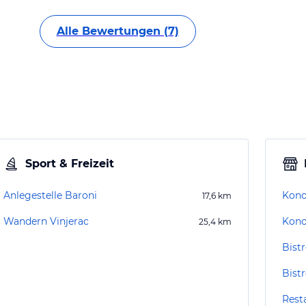
Alle Bewertungen (7)
Sport & Freizeit
Anlegestelle Baroni
Kono
17,6
km
Wandern Vinjerac
Kono
25,4
km
Bist
Bist
Rest