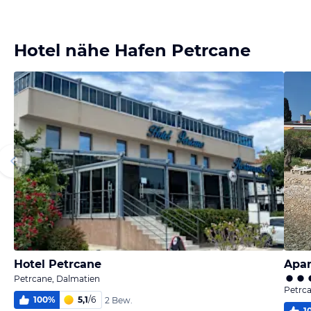
Bild
Bild
melden
melden
von Wolfgang
von Wolfgang
Hotel nähe Hafen Petrcane
Hotel Petrcane
Apar
Petrcane, Dalmatien
Petrc
100
%
5,1
/
6
2 Bew.
1