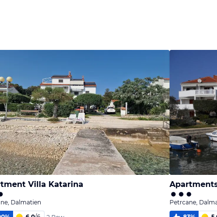
tment Villa Katarina
Apartments 
ane, Dalmatien
Petrcane, Dalma
00
%
6,0
/
6
83
%
5,