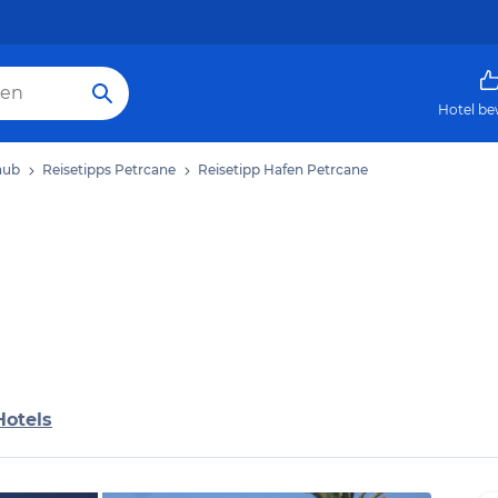
Hotel be
aub
Reisetipps Petrcane
Reisetipp Hafen Petrcane
Hotels