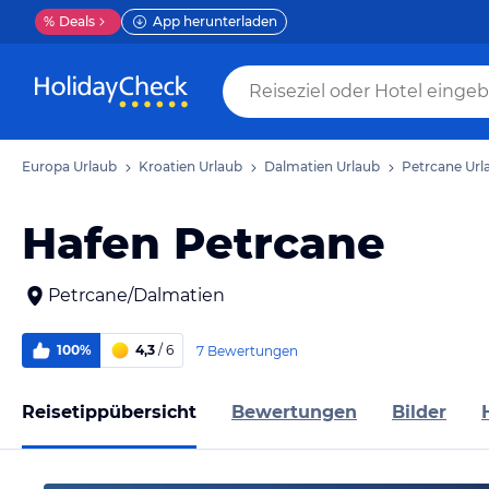
%
Deals
App herunterladen
Europa Urlaub
Kroatien Urlaub
Dalmatien Urlaub
Petrcane Url
Hafen Petrcane
Petrcane/Dalmatien
100%
4,3
/ 6
7 Bewertungen
Reisetippübersicht
Bewertungen
Bilder