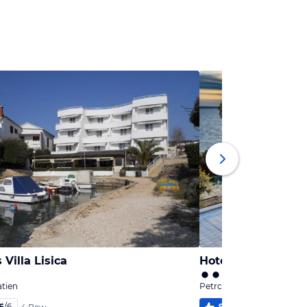
Villa Lisica
Hotel Pinija
tien
Petrcane, Dalmatien
6
/
6
91
%
5,0
/
6