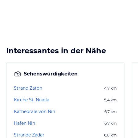
Interessantes in der Nähe
Sehenswürdigkeiten
Strand Zaton
4,7
km
Kirche St. Nikola
5,4
km
Kathedrale von Nin
6,7
km
Hafen Nin
6,7
km
Strände Zadar
6,8
km