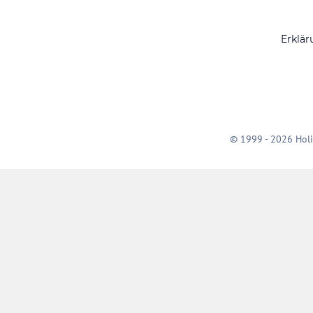
Erklär
© 1999 - 2026 Holi