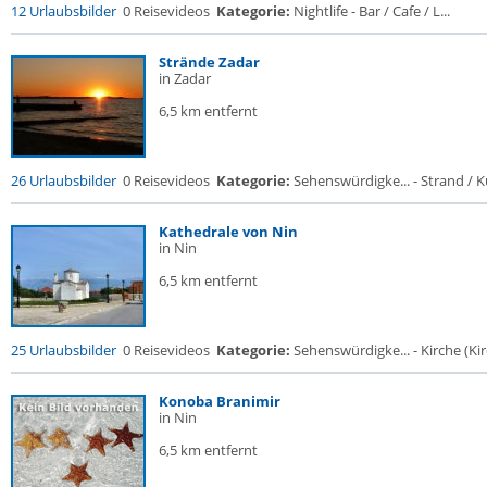
12 Urlaubsbilder
0 Reisevideos
Kategorie:
Nightlife - Bar / Cafe / L...
Strände Zadar
in Zadar
6,5 km entfernt
26 Urlaubsbilder
0 Reisevideos
Kategorie:
Sehenswürdigke... - Strand / Kü
Kathedrale von Nin
in Nin
6,5 km entfernt
25 Urlaubsbilder
0 Reisevideos
Kategorie:
Sehenswürdigke... - Kirche (Kir
Konoba Branimir
in Nin
6,5 km entfernt