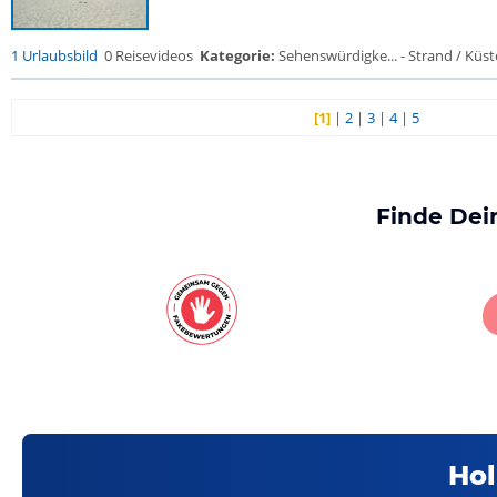
1 Urlaubsbild
0 Reisevideos
Kategorie:
Sehenswürdigke... - Strand / Küste
[1]
|
2
|
3
|
4
|
5
Finde Dei
Hol