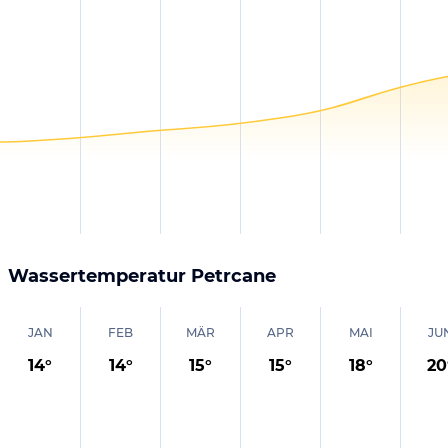
Wassertemperatur
Petrcane
JAN
FEB
MÄR
APR
MAI
JU
14
°
14
°
15
°
15
°
18
°
20