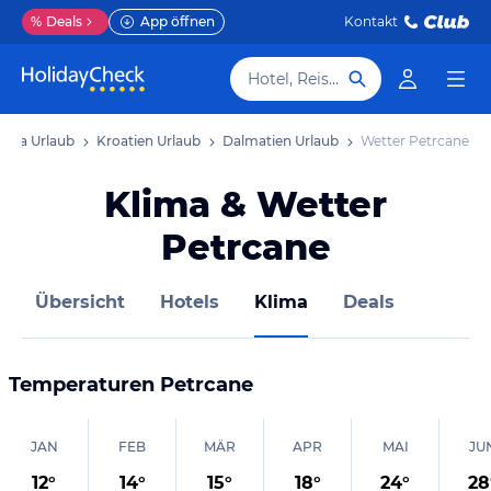
%
Deals
App öffnen
Kontakt
Hotel, Reiseziel
ropa Urlaub
Kroatien Urlaub
Dalmatien Urlaub
Wetter Petrcane
Klima & Wetter
Petrcane
Übersicht
Hotels
Klima
Deals
Temperaturen
Petrcane
JAN
FEB
MÄR
APR
MAI
JU
12
°
14
°
15
°
18
°
24
°
28