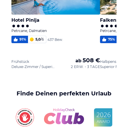
Hotel Pinija
Falkenstein
Petrcane, Dalmatien
Petrcane, Dalma
91
%
5,0
/
6
75
%
4,
437 Bew.
508 €
ab
Frühstück
Halbpension
Deluxe-Zimmer / Superior
2 ERW. • 3 TAGE
Finde Deinen perfekten Urlaub