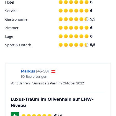
Hotel
6
Angaben ohne Gewähr. Bitte lies vor der Buchung die
verbindlichen
Angebotsdetails
des jeweiligen Veranstalters.
Service
6
Gastronomie
5,5
Zimmer
6
Lage
6
Sport & Unterh.
5,5
Markus
(
46-50
)
90
Bewertungen
Vor 3 Jahren • Verreist als Paar im Oktober 2022
Luxus-Traum im Olivenhain auf LHW-
Niveau
6
/ 6