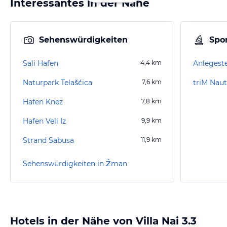
Interessantes in der Nähe
Sehenswürdigkeiten
Spor
Sali Hafen
4,4
km
Anlegeste
Naturpark Telašćica
7,6
km
triM Naut
Hafen Knez
7,8
km
Hafen Veli Iz
9,9
km
Strand Sabusa
11,9
km
Sehenswürdigkeiten in Žman
Hotels in der Nähe von Villa Nai 3.3