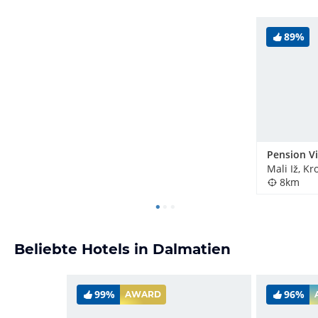
89%
Pension Vi
Mali Iž, Kr
8km
Beliebte Hotels in Dalmatien
99%
96%
AWARD