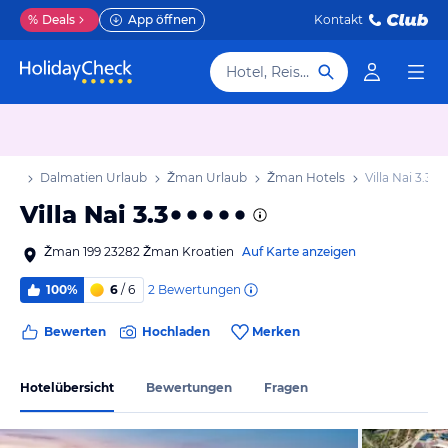
%
Deals
App öffnen
Kontakt
Hotel, Reiseziel
laub
Dalmatien Urlaub
Žman Urlaub
Žman Hotels
Villa Nai 3.3
Villa Nai 3.3
Žman 199 23282 Žman Kroatien
Auf Karte anzeigen
2
Bewertungen
100%
6
/ 6
Bewerten
Hochladen
Merken
Hotelübersicht
Bewertungen
Fragen