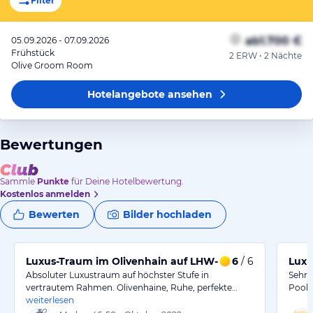
Filter
ab
1.700 €
05.09.2026 - 07.09.2026
Frühstück
2 ERW • 2 Nächte
Olive Groom Room
Hotelangebote
ansehen
Bewertungen
Sammle
Punkte
für Deine Hotelbewertung.
Kostenlos anmelden
Bewerten
Bilder hochladen
Luxus-Traum im Olivenhain auf LHW-Niveau
6
/ 6
Luxu
Absoluter Luxustraum auf höchster Stufe in
Sehr 
vertrautem Rahmen. Olivenhaine, Ruhe, perfekte…
Pool 
weiterlesen