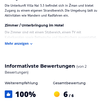
Die Unterkunft Villa Nai 3.3 befindet sich in Žman und bietet
Zugang zu einem eigenen Strandbereich. Die Umgebung lädt zu
Aktivitäten wie Wandern und Radfahren ein.
Zimmer / Unterbringung im Hotel
Die Zimmer sind mit einem Sitzbereich, einem TV mit
Kabelkanälen sowie Bettwäsche und Handtüchern ausgestattet.
Mehr anzeigen
Gastronomie im Hotel
Im Restaurant der Villa Nai 3.3 wird eine Auswahl an mediterraner,
Meeresfrüchte-basierter und Steakhouse-Küche angeboten. Auf
Anfrage sind auch vegetarische, milchfreie und vegane
Informativste Bewertungen
(von
2
Menüoptionen erhältlich.
Bewertungen)
Sport und Unterhaltung
Weiterempfehlung
Gesamtbewertung
In der Anlage können Gäste Tennis spielen. Die Gegend um die
Unterkunft bietet zahlreiche Möglichkeiten zum Wandern und
100
%
6
/ 6
Radfahren.
Hinweis:
Verfasst von HolidayCheck mit Hilfe von KI. Alle