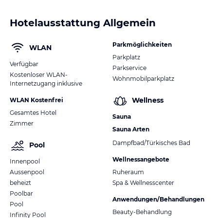
Hotelausstattung Allgemein
Parkmöglichkeiten
WLAN
Parkplatz
Verfügbar
Parkservice
Kostenloser WLAN-
Wohnmobilparkplatz
Internetzugang inklusive
Wellness
WLAN Kostenfrei
Gesamtes Hotel
Sauna
Zimmer
Sauna Arten
Dampfbad/Türkisches Bad
Pool
Wellnessangebote
Innenpool
Aussenpool
Ruheraum
beheizt
Spa & Wellnesscenter
Poolbar
Anwendungen/Behandlungen
Pool
Beauty-Behandlung
Infinity Pool