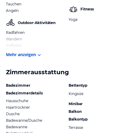
Tauchen
Fitness
Angeln
Yoga
Outdoor-Aktivitäten
Radfahren
Wandern
Golfplatz
Mehr anzeigen
Zimmerausstattung
Badezimmer
Bettentyp
Badezimmerdetails
Kingsize
Hausschuhe
Minibar
Haartrockner
Balkon
Dusche
Balkontyp
Badewanne/Dusche
Badewanne
Terrasse