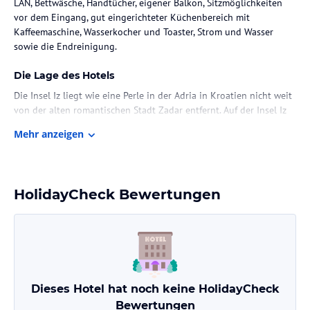
LAN, Bettwäsche, Handtücher, eigener Balkon, Sitzmöglichkeiten
vor dem Eingang, gut eingerichteter Küchenbereich mit
Kaffeemaschine, Wasserkocher und Toaster, Strom und Wasser
sowie die Endreinigung.
Die Lage des Hotels
Die Insel Iz liegt wie eine Perle in der Adria in Kroatien nicht weit
von der alten romantischen Stadt Zadar entfernt. Auf der Insel Iz
können Sie Ausflüge, Radtouren, romantische Spaziergänge
Mehr anzeigen
unternehmen und Sehenswürdigkeiten, die Meeresorgel, die
Gezeitenuhr, den Park, Kloster Fußgängerzonen und den Bazar in
Zadar anschauen. Empfehlenswert für Familien, Naturfreunde und
Wassersportler. Schnorcheln, Tauchen oder unternehmen Sie eine
HolidayCheck Bewertungen
Bootstour. Paddelboot, Kanus und Fahrräder können Sie bei
Familie Baroni anmieten.
Zimmer / Unterbringung im Hotel
Die Wohnung ist modern und sehr freundlich eingerichtet und
bietet einen großen Komfort.
Dieses Hotel hat noch keine HolidayCheck
Gastronomie im Hotel
Bewertungen