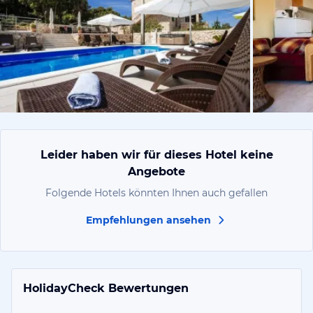
vom Hoteli
Leider haben wir für dieses Hotel keine
Angebote
Folgende Hotels könnten Ihnen auch gefallen
Empfehlungen ansehen
HolidayCheck Bewertungen