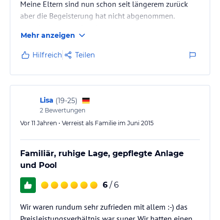
Meine Eltern sind nun schon seit längerem zurück
aber die Begeisterung hat nicht abgenommen.
Angefangen vom Empfang über den gesamten
Mehr anzeigen
Aufenthalt haben sie mir bereits per Mail und später
auch persönlich berichtet, dass sie "ein solches
Hilfreich
Teilen
Urlaubswunder" gar nicht erwartet hätten. Über Herr
Baroni und seine freundliche, offene Art konnten sie
nur schwärmen. Die Anlage war perfekt, auch für
meinen Vater, der sich überall frei und selbständig
Lisa
(
19-25
)
bewegen konnte - und dass sie alleine sein
2
Bewertungen
konnten…
Vor 11 Jahren • Verreist als Familie im Juni 2015
Familiär, ruhige Lage, gepflegte Anlage
und Pool
6
/ 6
Wir waren rundum sehr zufrieden mit allem :-) das
Preisleistungsverhältnis war super. Wir hatten einen