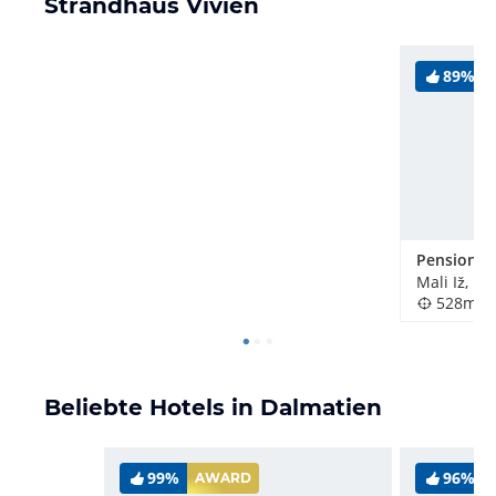
Strandhaus Vivien
89%
Pension Vi
Mali Iž, Kr
528m
Beliebte Hotels in Dalmatien
99%
96%
AWARD