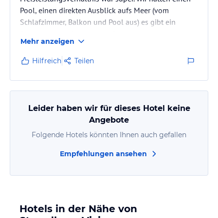
Pool, einen direkten Ausblick aufs Meer (vom
Schlafzimmer, Balkon und Pool aus) es gibt ein
Restaurant vor Ort. Und das Personal ist rundum
Mehr anzeigen
führsorglich, freundlich und Familiär. Die perfekte
Gelegenheit um sich vom Alltagsstress zu erholen.
Hilfreich
Teilen
Leider haben wir für dieses Hotel keine
Angebote
Folgende Hotels könnten Ihnen auch gefallen
Empfehlungen ansehen
Hotels in der Nähe von