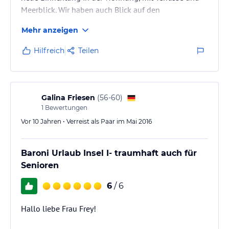
Meerblick. Wir haben auch Blick auf den
Erfrischungspool. Gut gelaunte, nette Leute begrüßen
Mehr anzeigen
uns jeden Morgen.
Wir haben den Pool und das Meer für uns alleine.
Hilfreich
Teilen
Das Essen ist super lecker. Der Fisch einfach spitze.
Zum Kochen habe ich keine Lust.
Wir lassen uns verwöhnen und das finden wir hier
allemal.
Galina Friesen
(
56-60
)
1
Bewertungen
Vor 10 Jahren • Verreist als Paar im Mai 2016
Baroni Urlaub Insel I- traumhaft auch für
Senioren
6
/ 6
Hallo liebe Frau Frey!