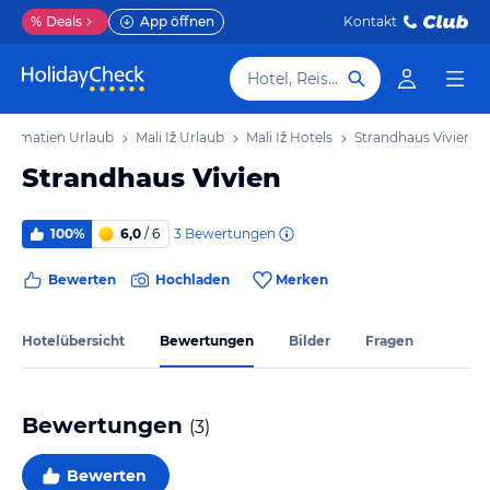
%
Deals
App öffnen
Kontakt
Hotel, Reiseziel
Dalmatien Urlaub
Mali Iž Urlaub
Mali Iž Hotels
Strandhaus Vivien
Strandhaus Vivien
3
Bewertungen
100%
6,0
/ 6
Bewerten
Hochladen
Merken
Hotelübersicht
Bewertungen
Bilder
Fragen
Bewertungen
(
3
)
Bewerten