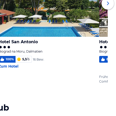
Hotel San Antonio
Hotel K
Biograd na Moru, Dalmatien
Biograd n
100
%
5,3
/
6
83
%
16 Bew.
Zum Hotel
Frühstück
Comfort
ub