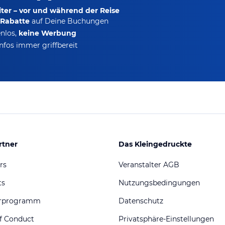
ter – vor und während der Reise
-Rabatte
auf Deine Buchungen
nlos,
keine Werbung
nfos immer griffbereit
rtner
Das Kleingedruckte
rs
Veranstalter AGB
ts
Nutzungsbedingungen
erprogramm
Datenschutz
f Conduct
Privatsphäre-Einstellungen