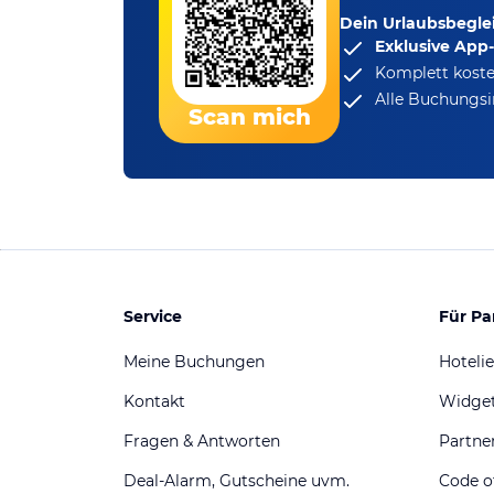
Dein Urlaubsbeglei
Exklusive App
Komplett koste
Alle Buchungsi
Scan mich
Service
Für Pa
Meine Buchungen
Hotelie
Kontakt
Widge
Fragen & Antworten
Partn
Deal-Alarm, Gutscheine uvm.
Code o