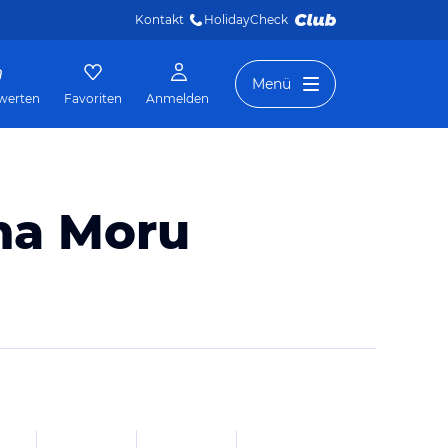
Kontakt
HolidayCheck 
Menü
werten
Favoriten
Anmelden
na Moru