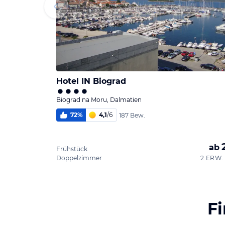
Hotel IN Biograd
Biograd na Moru, Dalmatien
72
%
4,1
/
6
187 Bew.
ab
Frühstück
Doppelzimmer
2 ERW. 
F