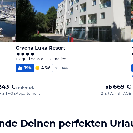
Crvena Luka Resort
Biograd na Moru, Dalmatien
79
%
4,6
/
6
175 Bew.
243 €
669 €
ab
Frühstück
• 3 TAGE
Appartement
2 ERW. • 3 TAGE
inde Deinen perfekten Urla