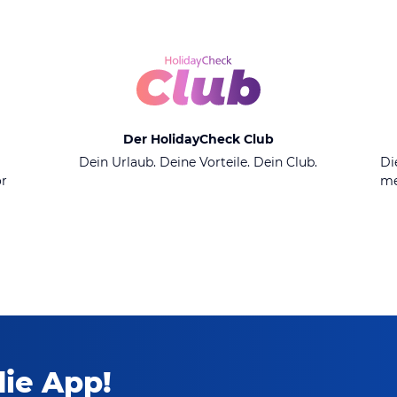
Der HolidayCheck Club
n
Dein Urlaub. Deine Vorteile. Dein Club.
Di
or
me
die App!