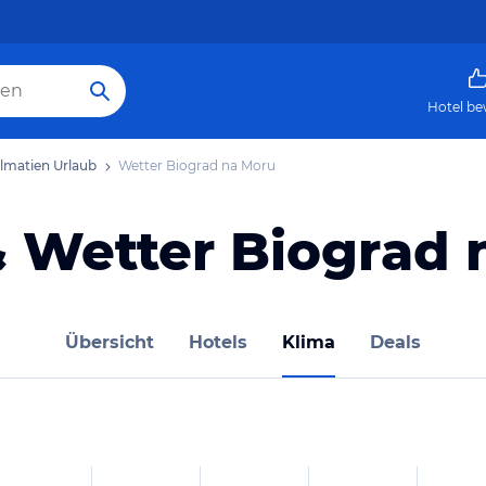
Hotel be
lmatien Urlaub
Wetter Biograd na Moru
& Wetter Biograd 
Übersicht
Hotels
Klima
Deals