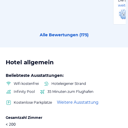
Die s
weite
Alle Bewertungen (
175
)
Hotel allgemein
Beliebteste Ausstattungen:
Wifi kostenfrei
Hoteleigener Strand
Infinity Pool
35 Minuten zum Flughafen
Weitere Ausstattung
Kostenlose Parkplätze
Gesamtzahl Zimmer
< 200