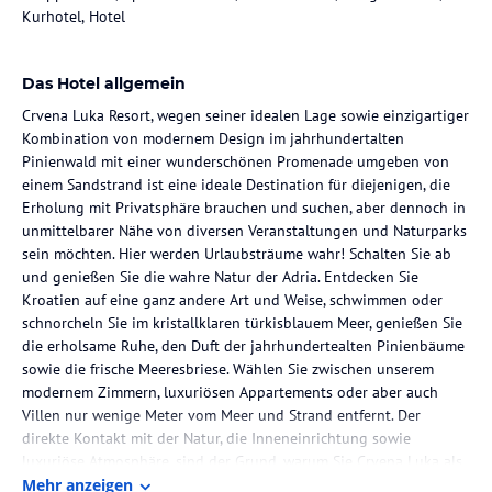
Kurhotel, Hotel
Das Hotel allgemein
Crvena Luka Resort, wegen seiner idealen Lage sowie einzigartiger
Kombination von modernem Design im jahrhundertalten
Pinienwald mit einer wunderschönen Promenade umgeben von
einem Sandstrand ist eine ideale Destination für diejenigen, die
Erholung mit Privatsphäre brauchen und suchen, aber dennoch in
unmittelbarer Nähe von diversen Veranstaltungen und Naturparks
sein möchten. Hier werden Urlaubsträume wahr! Schalten Sie ab
und genießen Sie die wahre Natur der Adria. Entdecken Sie
Kroatien auf eine ganz andere Art und Weise, schwimmen oder
schnorcheln Sie im kristallklaren türkisblauem Meer, genießen Sie
die erholsame Ruhe, den Duft der jahrhundertealten Pinienbäume
sowie die frische Meeresbriese. Wählen Sie zwischen unserem
modernem Zimmern, luxuriösen Appartements oder aber auch
Villen nur wenige Meter vom Meer und Strand entfernt. Der
direkte Kontakt mit der Natur, die Inneneinrichtung sowie
luxuriöse Atmosphäre, sind der Grund, warum Sie Crvena Luka als
idealen Ort für Ihren exklusiven Urlaub an einem der schönsten
Mehr anzeigen