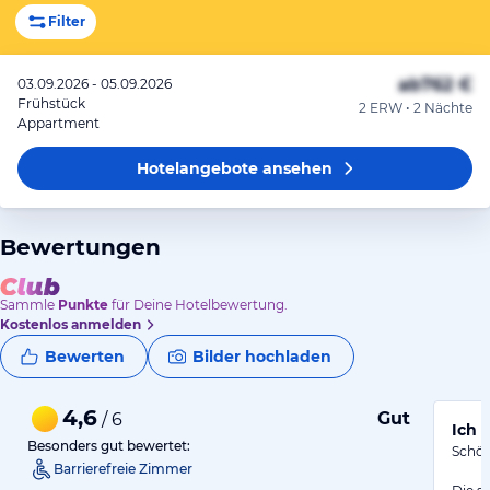
Filter
ab
762 €
03.09.2026 - 05.09.2026
Frühstück
2 ERW • 2 Nächte
Appartment
Hotelangebote
ansehen
Bewertungen
Sammle
Punkte
für Deine Hotelbewertung.
Kostenlos anmelden
Bewerten
Bilder hochladen
4,6
Gut
/ 6
Ich 
Besonders gut bewertet:
Schön
Barrierefreie Zimmer