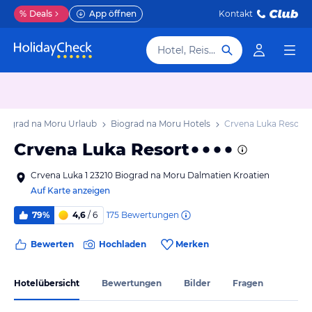
%
Deals
App öffnen
Kontakt
Hotel, Reiseziel
Biograd na Moru Urlaub
Biograd na Moru Hotels
Crvena Luka Resort
Crvena Luka Resort
Crvena Luka 1 23210 Biograd na Moru Dalmatien Kroatien
Auf Karte anzeigen
175
Bewertungen
79%
4,6
/ 6
Bewerten
Hochladen
Merken
Hotelübersicht
Bewertungen
Bilder
Fragen