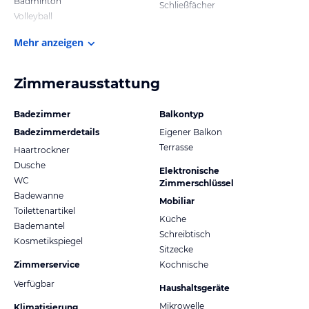
Badminton
Schließfächer
Volleyball
Mehr anzeigen
Zimmerausstattung
Badezimmer
Balkontyp
Badezimmerdetails
Eigener Balkon
Terrasse
Haartrockner
Dusche
Elektronische
WC
Zimmerschlüssel
Badewanne
Mobiliar
Toilettenartikel
Küche
Bademantel
Schreibtisch
Kosmetikspiegel
Sitzecke
Zimmerservice
Kochnische
Verfügbar
Haushaltsgeräte
Mikrowelle
Klimatisierung