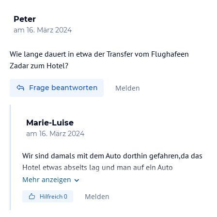
Peter
am
16. März 2024
Wie lange dauert in etwa der Transfer vom Flughafeen
Frage beantworten
Melden
Marie-Luise
am
16. März 2024
Wir sind damals mit dem Auto dorthin gefahren,da das
Hotel etwas abseits lag und man auf ein Auto
angewiesen war um zur Ortschaft zu kommen. Die
Mehr anzeigen
Liegen waren kostenlos. Das Abendessen
Melden
Hilfreich
0
durchschnittlich und Getränke relativ teuer