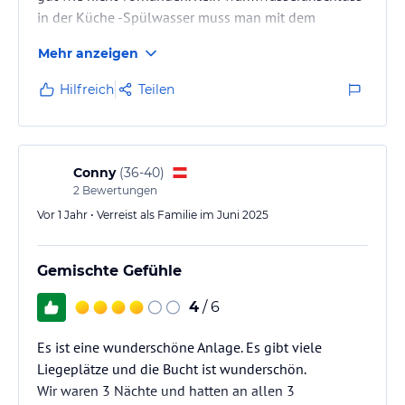
in der Küche -Spülwasser muss man mit dem
um die Uhr zur Verfügung und bietet Ihnen einen hohen Standard
an Service. Unsere Dienstleistungen umfassen die Rezeption,
Wasserkocher machen…
Mehr anzeigen
Restaurants, Bars, Sicherheit, Wäscheservice, Reinigung, Spa &
Strand und Anlage sehr gepflegt -und richtig schön. .
Wellness Zentrum, Fitnesscenter sowie Konferenzraum und vieles,
Hilfreich
Teilen
vieles mehr. Haben Sie Vertrauen in unser zuverlässiges Personal
und genießen Sie Ihren Urlaub vom ersten bis zum letzten Tag.
Hinweis:
Allgemeine und unverbindliche
Hoteliers-/Veranstalter-/Kataloginformationen. Alle Angaben
Conny
(
36-40
)
ohne Gewähr und ohne Prüfung durch HolidayCheck. Bitte
2
Bewertungen
lies vor der Buchung die verbindlichen
Angebotsdetails
des
Vor 1 Jahr • Verreist als Familie im Juni 2025
jeweiligen Veranstalters.
Gemischte Gefühle
4
/ 6
Es ist eine wunderschöne Anlage. Es gibt viele
Liegeplätze und die Bucht ist wunderschön.
Wir waren 3 Nächte und hatten an allen 3