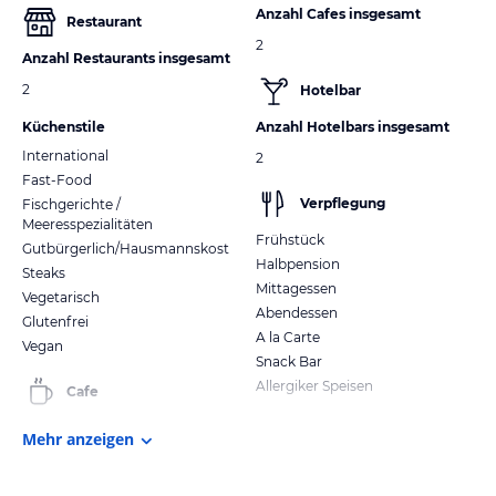
Anzahl Cafes insgesamt
Restaurant
2
Anzahl Restaurants insgesamt
2
Hotelbar
Küchenstile
Anzahl Hotelbars insgesamt
International
2
Fast-Food
Verpflegung
Fischgerichte /
Meeresspezialitäten
Frühstück
Gutbürgerlich/Hausmannskost
Halbpension
Steaks
Mittagessen
Vegetarisch
Abendessen
Glutenfrei
A la Carte
Vegan
Snack Bar
Allergiker Speisen
Cafe
Mehr anzeigen