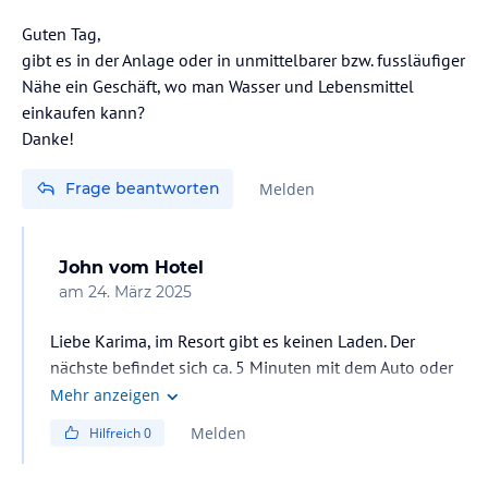
Guten Tag,
gibt es in der Anlage oder in unmittelbarer bzw. fussläufiger
Nähe ein Geschäft, wo man Wasser und Lebensmittel
einkaufen kann?
Frage beantworten
Melden
John
vom Hotel
am
24. März 2025
Liebe Karima, im Resort gibt es keinen Laden. Der
nächste befindet sich ca. 5 Minuten mit dem Auto oder
40 Minuten zu Fuß von unserem Resort entfernt.
Mehr anzeigen
Melden
Hilfreich
0