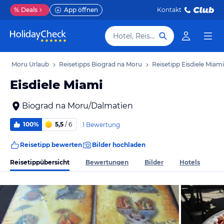
%
Deals
App öffnen
Kontakt
Hotel, Reiseziel
 na Moru Urlaub
Reisetipps Biograd na Moru
Reisetipp Eisdiele Miami
Eisdiele Miami
Biograd na Moru/Dalmatien
100%
5,5
/ 6
1 Bewertung
Reisetipp bewerten
Bilder hochladen
Reisetippübersicht
Bewertungen
Bilder
Hotels