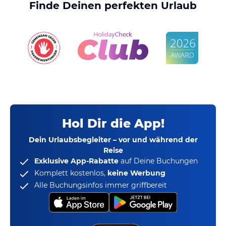
Finde Deinen perfekten Urlaub
Hol Dir die App!
Dein Urlaubsbegleiter – vor und während der
Reise
Exklusive App-Rabatte
auf Deine Buchungen
Komplett kostenlos,
keine Werbung
Alle Buchungsinfos immer griffbereit