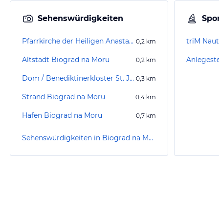
Sehenswürdigkeiten
Spor
Pfarrkirche der Heiligen Anastasia
triM Naut
0,2
km
Altstadt Biograd na Moru
Anlegeste
0,2
km
Dom / Benediktinerkloster St. Johannes
0,3
km
Strand Biograd na Moru
0,4
km
Hafen Biograd na Moru
0,7
km
Sehenswürdigkeiten in Biograd na Moru