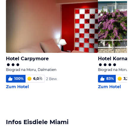
Hotel Carpymore
Hotel Kornati
Biograd na Moru, Dalmatien
Biograd na Moru, D
100
%
6,0
/
6
83
%
3,2
/
6
2 Bew.
Zum Hotel
Zum Hotel
Infos Eisdiele Miami