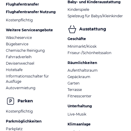
Baby- und Kinderausstattung
Flughafentransfer
Kinderspiele
Flughafentransfer Nutzung
Spielzeug für Babys/Kleinkinder
Kostenpflichtig
Ausstattung
Weitere Serviceangebote
Wäscheservice
Geschäfte
Bügelservice
Minimarkt/Kiosk
Chemische Reinigung
Friseur-/Schönheitssalon
Fahrradverleih
Räumlichkeiten
Devisenwechsel
Hotelsafe
Aufenthaltsraum
Informationsschalter für
Gepäckraum
Ausflüge
Garten
Autovermietung
Terrasse
Fitnesscenter
Parken
Unterhaltung
Kostenpflichtig
Live-Musik
Parkmöglichkeiten
Klimaanlage
Parkplatz