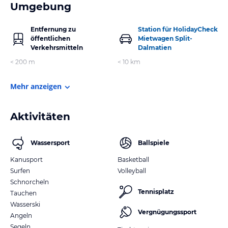
Umgebung
Entfernung zu
Station für HolidayCheck
öffentlichen
Mietwagen Split-
Verkehrsmitteln
Dalmatien
< 200 m
< 10 km
Mehr anzeigen
Aktivitäten
Wassersport
Ballspiele
Kanusport
Basketball
Surfen
Volleyball
Schnorcheln
Tennisplatz
Tauchen
Wasserski
Vergnügungssport
Angeln
Segeln