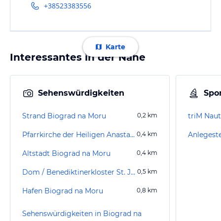
+38523383556
Karte
Interessantes in der Nähe
Sehenswürdigkeiten
Spor
Strand Biograd na Moru
0,2
km
triM Naut
Pfarrkirche der Heiligen Anastasia
0,4
km
Anlegeste
Altstadt Biograd na Moru
0,4
km
Dom / Benediktinerkloster St. Johannes
0,5
km
Hafen Biograd na Moru
0,8
km
Sehenswürdigkeiten in Biograd na