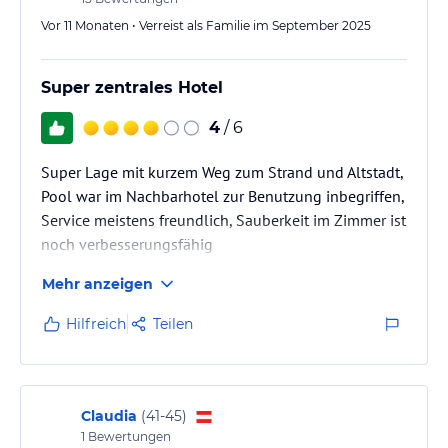
selbst Ihr Angebot in Anspruch nehmen…
Vor 11 Monaten • Verreist als Familie im September 2025
Super zentrales Hotel
4
/ 6
Super Lage mit kurzem Weg zum Strand und Altstadt,
Pool war im Nachbarhotel zur Benutzung inbegriffen,
Service meistens freundlich, Sauberkeit im Zimmer ist
noch verbesserungsfähig
Mehr anzeigen
Hilfreich
Teilen
Claudia
(
41-45
)
1
Bewertungen