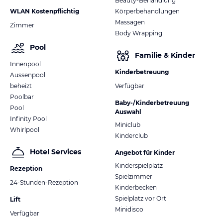
Beauty-Behandlung
WLAN Kostenpflichtig
Körperbehandlungen
Massagen
Zimmer
Body Wrapping
Pool
Familie & Kinder
Innenpool
Kinderbetreuung
Aussenpool
beheizt
Verfügbar
Poolbar
Baby-/Kinderbetreuung
Pool
Auswahl
Infinity Pool
Miniclub
Whirlpool
Kinderclub
Hotel Services
Angebot für Kinder
Kinderspielplatz
Rezeption
Spielzimmer
24-Stunden-Rezeption
Kinderbecken
Spielplatz vor Ort
Lift
Minidisco
Verfügbar