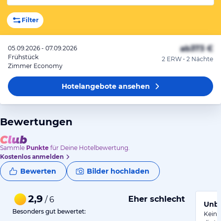
Filter
ab
373 €
05.09.2026 - 07.09.2026
Frühstück
2 ERW • 2 Nächte
Zimmer Economy
Hotelangebote
ansehen
Bewertungen
Sammle
Punkte
für Deine Hotelbewertung.
Kostenlos anmelden
Bewerten
Bilder hochladen
2,9
Eher schlecht
/ 6
Unbe
Besonders gut bewertet:
Kein 