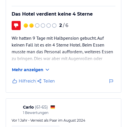
Das Hotel verdient keine 4 Sterne
2
/ 6
Wir hatten 9 Tage mit Halbpension gebucht. Auf
keinen Fall ist es ein 4 Sterne Hotel. Beim Essen
musste man das Personal auffordern, weiteres Essen
zu bringen. Dies war aber mit Augenrollen oder
schnaufen verbunden. Niemand fragte, ob man beim
Mehr anzeigen
Abendessen was trinken möchte. Man musste sich
selbst darum kümmern. Die Tische im Speisesaal
Hilfreich
Teilen
wurden nicht einmal beim Abendessen schön
gedeckt. Man musste sich eine Papierserviette und
Besteck selber holen.
Carlo
(
61-65
)
1
Bewertungen
Vor 1 Jahr • Verreist als Paar im August 2024