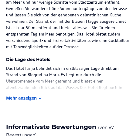
am Meer und nur wenige Schritte vom Stadtzentrum entfernt.
Genießen Sie wunderschöne Sonnenuntergänge von der Terrasse
und lassen Sie sich von der gehobenen dalmatinischen Küche
verwöhnen. Der Strand, der mit der Blauen Flagge ausgezeichnet
ist, ist nur 50 m entfernt und bietet alles, was Sie für einen
entspannten Tag am Meer benötigen. Das Hotel bietet zudem
verschiedene Sport- und Freizeitaktivitäten sowie eine Cocktailbar
mit Tanzmöglichkeiten auf der Terrasse.
Die Lage des Hotels
Das Hotel Ilirija befindet sich in erstklassiger Lage direkt am
Strand von Biograd na Moru. Es liegt nur durch die
Uferpromenade vom Meer getrennt und bietet einen
atemberaubenden Blick auf das Wasser. Das Hotel liegt auch in
unmittelbarer Nähe des Yachthafens Hotelska marina Kornati und
Mehr anzeigen
am Rand der Stadt. Die Umgebung bietet zahlreiche
Freizeitmöglichkeiten und Sehenswürdigkeiten wie den
Nationalpark Krka und den See Vransko jezero.
Zimmer / Unterbringung im Hotel
Informativste Bewertungen
(von
87
Das Hotel Ilirija verfügt über 157 ansprechend gestaltete Zimmer,
Bewertungen)