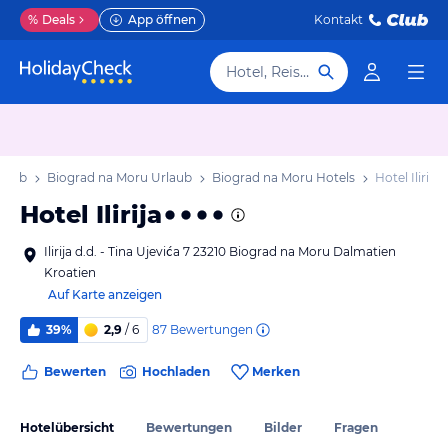
%
Deals
App öffnen
Kontakt
Hotel, Reiseziel
rlaub
Biograd na Moru Urlaub
Biograd na Moru Hotels
Hotel Ilirija
Hotel Ilirija
Ilirija d.d. - Tina Ujevića 7 23210 Biograd na Moru Dalmatien
Kroatien
Auf Karte anzeigen
87
Bewertungen
39%
2,9
/ 6
Bewerten
Hochladen
Merken
Hotelübersicht
Bewertungen
Bilder
Fragen