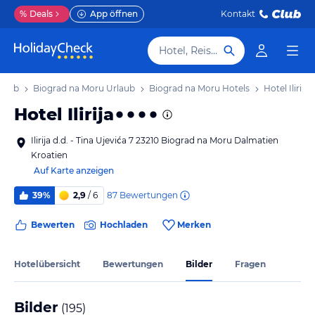
%
Deals
App öffnen
Kontakt
Hotel, Reiseziel
rlaub
Biograd na Moru Urlaub
Biograd na Moru Hotels
Hotel Ilirija
Hotel Ilirija
Ilirija d.d. - Tina Ujevića 7 23210 Biograd na Moru Dalmatien
Kroatien
Auf Karte anzeigen
87
Bewertungen
39%
2,9
/ 6
Bewerten
Hochladen
Merken
Hotelübersicht
Bewertungen
Bilder
Fragen
Bilder
(
195
)