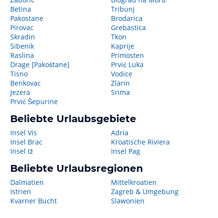
Betina
Tribunj
Pakostane
Brodarica
Pirovac
Grebastica
Skradin
Tkon
Sibenik
Kaprije
Raslina
Primosten
Drage [Pakoštane]
Prvić Luka
Tisno
Vodice
Benkovac
Zlarin
Jezera
Srima
Prvić Šepurine
Beliebte Urlaubsgebiete
Insel Vis
Adria
Insel Brac
Kroatische Riviera
Insel Iž
Insel Pag
Beliebte Urlaubsregionen
Dalmatien
Mittelkroatien
Istrien
Zagreb & Umgebung
Kvarner Bucht
Slawonien