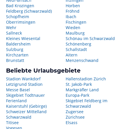
Neuf-Brisach
Inzlingen
Bad Krozingen
Horben
Feldberg (Schwarzwald)
Fröhnd
Schopfheim
Ibach
Oberrimsingen
Fischingen
Wehr
Wieden
Sallneck
Maulburg
Kleines Wiesental
Schönau im Schwarzwald
Baldersheim
Schönenberg
Sulzburg
Schallstadt
Kirchzarten
Aitern
Brunstatt
Menzenschwand
Beliebte Urlaubsgebiete
Stadion Wankdorf
Hallenstadion Zürich
Letzigrund Stadion
St. Jakob-Park
Messe Basel
Markgräfler Land
Skigebiet Todtnauer
Europa-Park
Ferienland
Skigebiet Feldberg im
Kaiserstuhl (Gebirge)
Schwarzwald
Schweizer Mittelland
Zugersee
Schwarzwald
Zürichsee
Titisee
Elsass
Vogesen