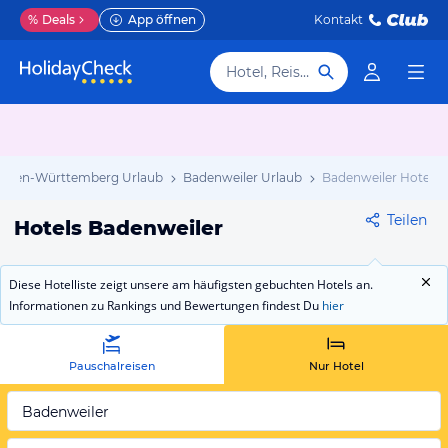
%
Deals
App öffnen
Kontakt
Hotel, Reiseziel
aden-Württemberg Urlaub
Badenweiler Urlaub
Badenweiler Hotels
Teilen
Hotels Badenweiler
Diese Hotelliste zeigt unsere am häufigsten gebuchten Hotels an.
Informationen zu Rankings und Bewertungen findest Du
hier
Pauschalreisen
Nur Hotel
Badenweiler