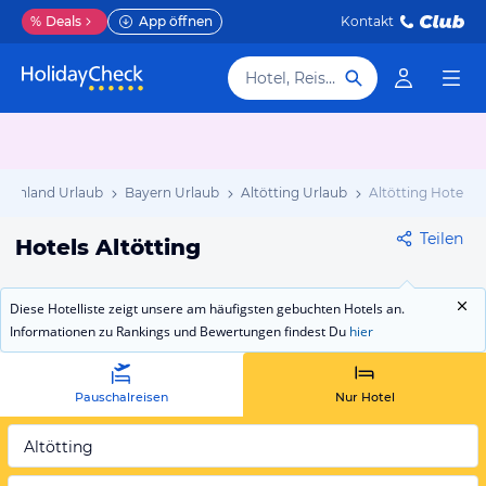
%
Deals
App öffnen
Kontakt
Hotel, Reiseziel
tschland Urlaub
Bayern Urlaub
Altötting Urlaub
Altötting Hotels
Teilen
Hotels Altötting
Diese Hotelliste zeigt unsere am häufigsten gebuchten Hotels an.
Informationen zu Rankings und Bewertungen findest Du
hier
Pauschalreisen
Nur Hotel
Altötting