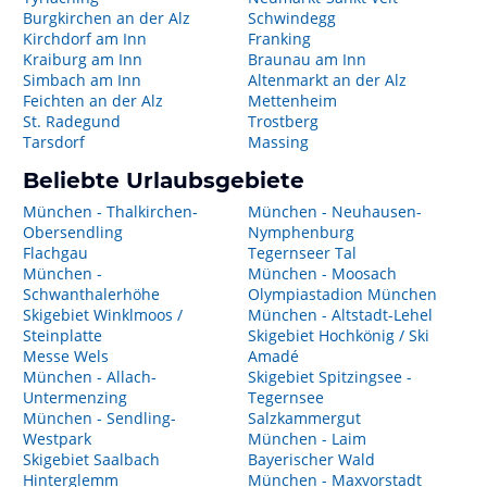
Burgkirchen an der Alz
Schwindegg
Kirchdorf am Inn
Franking
Kraiburg am Inn
Braunau am Inn
Simbach am Inn
Altenmarkt an der Alz
Feichten an der Alz
Mettenheim
St. Radegund
Trostberg
Tarsdorf
Massing
Beliebte Urlaubsgebiete
München - Thalkirchen-
München - Neuhausen-
Obersendling
Nymphenburg
Flachgau
Tegernseer Tal
München -
München - Moosach
Schwanthalerhöhe
Olympiastadion München
Skigebiet Winklmoos /
München - Altstadt-Lehel
Steinplatte
Skigebiet Hochkönig / Ski
Messe Wels
Amadé
München - Allach-
Skigebiet Spitzingsee -
Untermenzing
Tegernsee
München - Sendling-
Salzkammergut
Westpark
München - Laim
Skigebiet Saalbach
Bayerischer Wald
Hinterglemm
München - Maxvorstadt