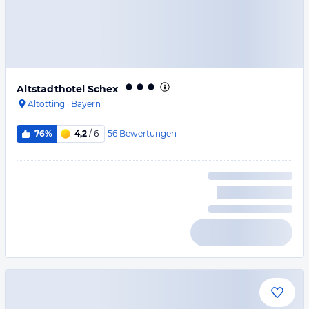
Altstadthotel Schex
Altötting
·
Bayern
56
Bewertungen
76%
4,2
/ 6