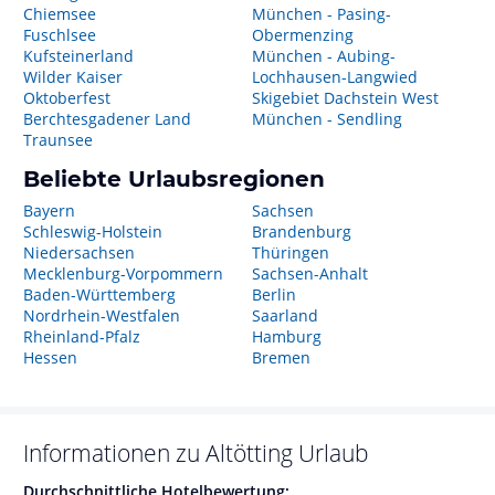
Chiemsee
München - Pasing-
Fuschlsee
Obermenzing
Kufsteinerland
München - Aubing-
Wilder Kaiser
Lochhausen-Langwied
Oktoberfest
Skigebiet Dachstein West
Berchtesgadener Land
München - Sendling
Traunsee
Beliebte Urlaubsregionen
Bayern
Sachsen
Schleswig-Holstein
Brandenburg
Niedersachsen
Thüringen
Mecklenburg-Vorpommern
Sachsen-Anhalt
Baden-Württemberg
Berlin
Nordrhein-Westfalen
Saarland
Rheinland-Pfalz
Hamburg
Hessen
Bremen
Informationen zu
Altötting
Urlaub
Durchschnittliche Hotelbewertung: