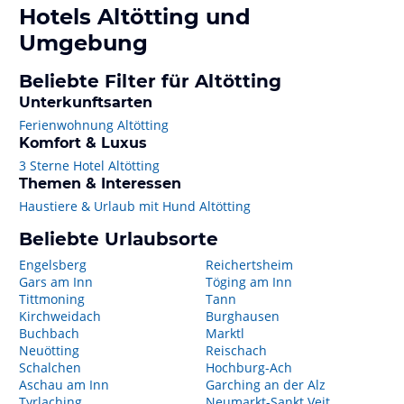
Hotels
Altötting
und
Umgebung
Beliebte Filter für Altötting
Unterkunftsarten
Ferienwohnung Altötting
Komfort & Luxus
3 Sterne Hotel Altötting
Themen & Interessen
Haustiere & Urlaub mit Hund Altötting
Beliebte Urlaubsorte
Engelsberg
Reichertsheim
Gars am Inn
Töging am Inn
Tittmoning
Tann
Kirchweidach
Burghausen
Buchbach
Marktl
Neuötting
Reischach
Schalchen
Hochburg-Ach
Aschau am Inn
Garching an der Alz
Tyrlaching
Neumarkt-Sankt Veit