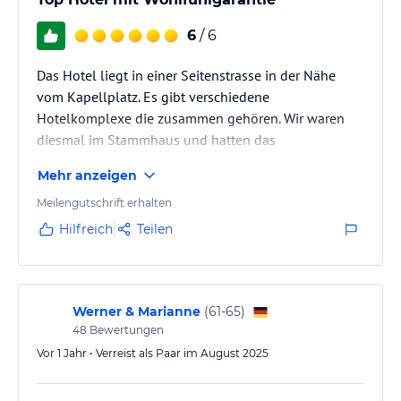
Hinweis:
Allgemeine und unverbindliche
6
/ 6
Hoteliers-/Veranstalter-/Kataloginformationen. Alle Angaben
ohne Gewähr und ohne Prüfung durch HolidayCheck. Bitte
Das Hotel liegt in einer Seitenstrasse in der Nähe
lies vor der Buchung die verbindlichen
Angebotsdetails
des
vom Kapellplatz. Es gibt verschiedene
jeweiligen Veranstalters.
Hotelkomplexe die zusammen gehören. Wir waren
diesmal im Stammhaus und hatten das
Hochzeitszimmer. Die gesamte Hotelanlage ist in
Mehr anzeigen
allen Bereichen sehr sauber und ordentlich. Sie sind
auch alle geschmackvoll eingerichtet. Das Zimmer ist
Meilengutschrift erhalten
sehr schön. Das Frühstücksbüffet ist vielfältig. Das
Hilfreich
Teilen
Abendessen ist traumhaft. Das gesamte Personal ist
sehr freundlich, herzlich und zuvorkommend. Hier ist
ein tolles Team am Start. Man kann…
Werner & Marianne
(
61-65
)
48
Bewertungen
Vor 1 Jahr • Verreist als Paar im August 2025