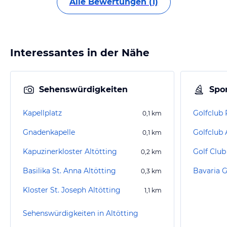
Alle Bewertungen (1)
Interessantes in der Nähe
Sehenswürdigkeiten
Spor
Kapellplatz
Golfclub P
0,1
km
Gnadenkapelle
0,1
km
Kapuzinerkloster Altötting
0,2
km
Basilika St. Anna Altötting
Bavaria G
0,3
km
Kloster St. Joseph Altötting
1,1
km
Sehenswürdigkeiten in Altötting