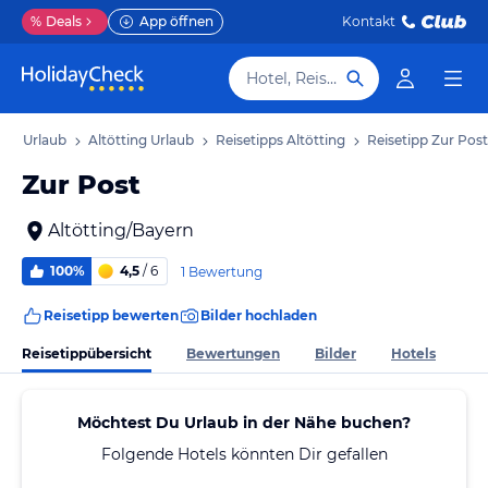
%
Deals
App öffnen
Kontakt
Hotel, Reiseziel
ern Urlaub
Altötting Urlaub
Reisetipps Altötting
Reisetipp Zur Post
Zur Post
Altötting/Bayern
100%
4,5
/ 6
1 Bewertung
Reisetipp bewerten
Bilder hochladen
Reisetippübersicht
Bewertungen
Bilder
Hotels
Möchtest Du Urlaub in der Nähe buchen?
Folgende Hotels könnten Dir gefallen