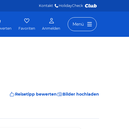
Kontakt
HolidayCheck 
Menü
werten
Favoriten
Anmelden
Reisetipp bewerten
Bilder hochladen