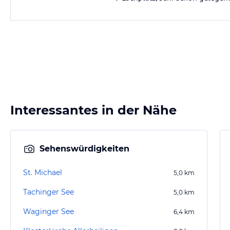
Interessantes in der Nähe
Sehenswürdigkeiten
St. Michael
5,0
km
Tachinger See
5,0
km
Waginger See
6,4
km