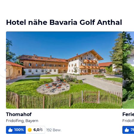
Hotel nähe Bavaria Golf Anthal
Thomahof
Feri
Fridolfing, Bayern
Fridol
100
%
6,0
/
6
7
192 Bew.