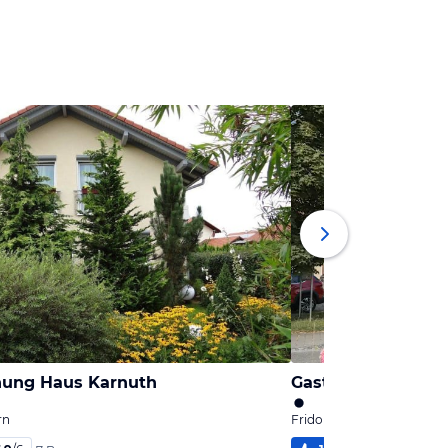
nung Haus Karnuth
Gasthaus Gruber
rn
Fridolfing, Bayern