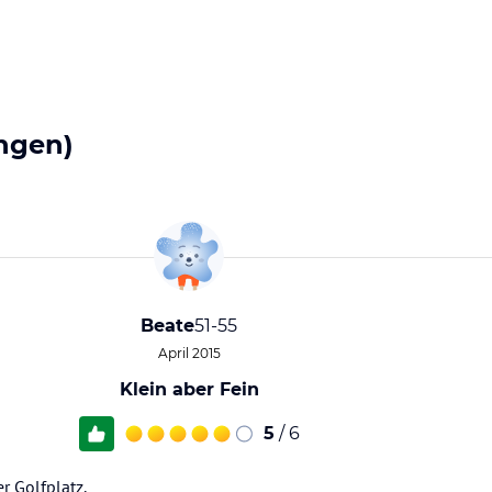
ngen)
Beate
51-55
April 2015
Klein aber Fein
5
/ 6
r Golfplatz.