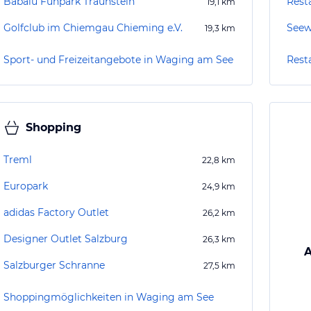
Babalu Funpark Traunstein
Rest
19,1
km
Golfclub im Chiemgau Chieming e.V.
Seew
19,3
km
Sport- und Freizeitangebote in Waging am See
Rest
Shopping
Treml
22,8
km
Europark
24,9
km
adidas Factory Outlet
26,2
km
Designer Outlet Salzburg
26,3
km
A
Salzburger Schranne
27,5
km
Shoppingmöglichkeiten in Waging am See