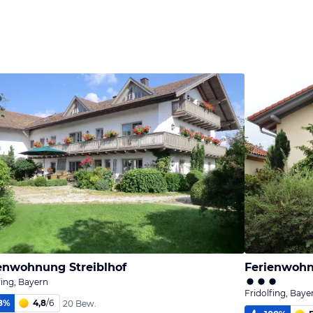
enwohnung Streiblhof
Ferienwoh
fing, Bayern
Fridolfing, Baye
8
%
4,8
/
6
20 Bew.