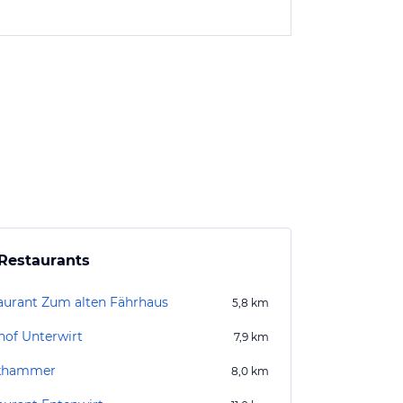
Restaurants
aurant Zum alten Fährhaus
5,8
km
hof Unterwirt
7,9
km
khammer
8,0
km