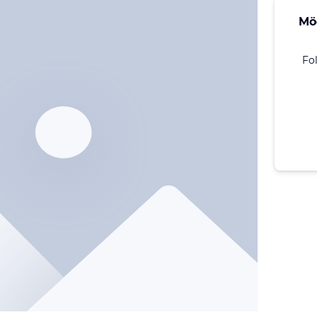
Mö
Fo