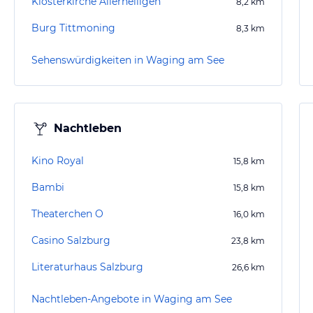
Klosterkirche Allerheiligen
8,2
km
Burg Tittmoning
8,3
km
Sehenswürdigkeiten in Waging am See
Nachtleben
Kino Royal
15,8
km
Bambi
15,8
km
Theaterchen O
16,0
km
Casino Salzburg
23,8
km
Literaturhaus Salzburg
26,6
km
Nachtleben-Angebote in Waging am See