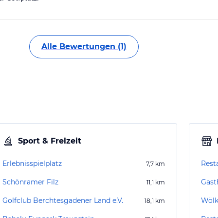
Alle Bewertungen (1)
Sport & Freizeit
Erlebnisspielplatz
Rest
7,7
km
Schönramer Filz
Gast
11,1
km
Golfclub Berchtesgadener Land e.V.
Wöl
18,1
km