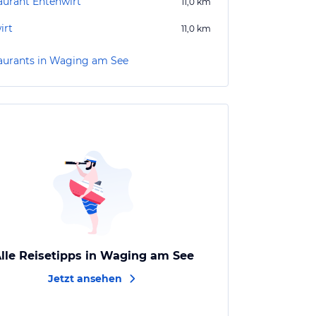
aurant Entenwirt
11,0
km
irt
11,0
km
aurants in Waging am See
lle Reisetipps in Waging am See
Jetzt ansehen