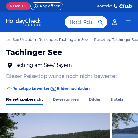
%
Deals
App öffnen
Kontakt
Hotel, Reiseziel
ng am See Urlaub
Reisetipps Taching am See
Reisetipp Tachinger See
Tachinger See
Taching am See/Bayern
Dieser Reisetipp wurde noch nicht bewertet.
Reisetipp bewerten
Bilder hochladen
Reisetippübersicht
Bewertungen
Bilder
Hotels