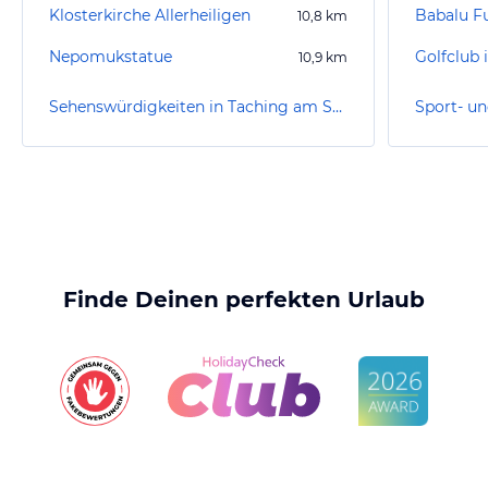
Klosterkirche Allerheiligen
Babalu F
10,8
km
Nepomukstatue
10,9
km
Sehenswürdigkeiten in Taching am See
Finde Deinen perfekten Urlaub