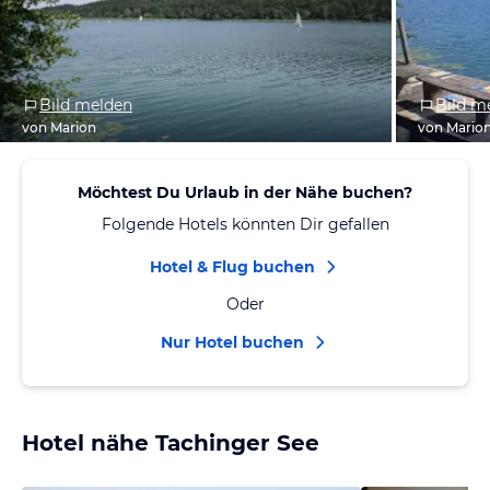
Bild melden
Bild m
von Marion
von Mario
Möchtest Du Urlaub in der Nähe buchen?
Folgende Hotels könnten Dir gefallen
Hotel & Flug buchen
Oder
Nur Hotel buchen
Hotel nähe Tachinger See