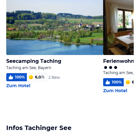
Seecamping Taching
Ferienwohnu
Taching am See, Bayern
Taching am See, Ba
100
%
6,0
/
6
2 Bew.
100
%
6,0
/
Zum Hotel
Zum Hotel
Infos Tachinger See