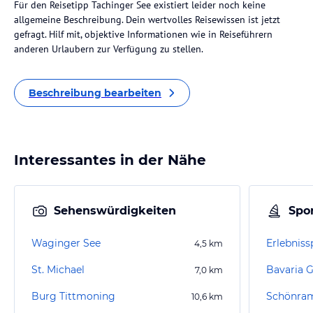
Für den Reisetipp Tachinger See existiert leider noch keine
allgemeine Beschreibung. Dein wertvolles Reisewissen ist jetzt
gefragt. Hilf mit, objektive Informationen wie in Reiseführern
anderen Urlaubern zur Verfügung zu stellen.
Beschreibung bearbeiten
Interessantes in der Nähe
Sehenswürdigkeiten
Spor
Waginger See
Erlebniss
4,5
km
St. Michael
Bavaria G
7,0
km
Burg Tittmoning
Schönram
10,6
km