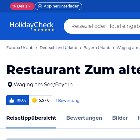
%
Deals
App herunterladen
Europa Urlaub
Deutschland Urlaub
Bayern Urlaub
Waging am 
Restaurant Zum alt
Waging am See/Bayern
100%
5,5
/ 6
1 Bewertung
Reisetippübersicht
Bewertungen
Bilder