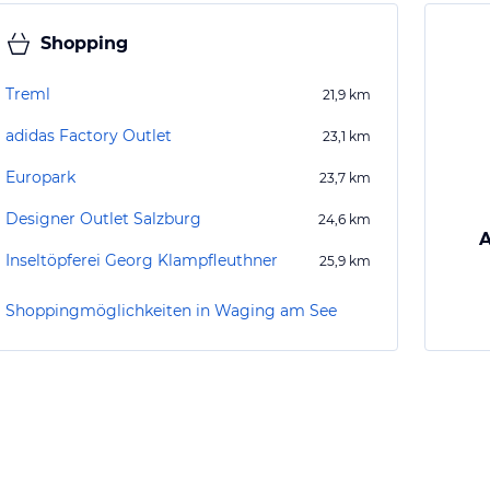
Shopping
Treml
21,9
km
adidas Factory Outlet
23,1
km
Europark
23,7
km
Designer Outlet Salzburg
24,6
km
A
Inseltöpferei Georg Klampfleuthner
25,9
km
Shoppingmöglichkeiten in Waging am See