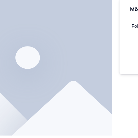
Mö
Fo