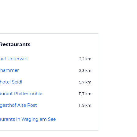
Restaurants
hof Unterwirt
2,2
km
khammer
2,3
km
hotel Seidl
9,7
km
aurant Pfeffermühle
11,7
km
gasthof Alte Post
11,9
km
aurants in Waging am See