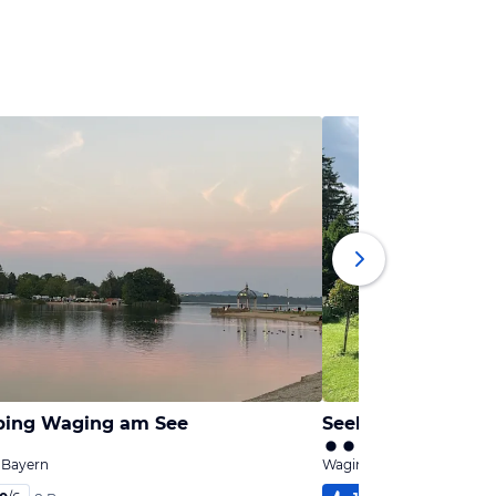
ping Waging am See
Seehäuschen Wag
 Bayern
Waging am See, Bayern