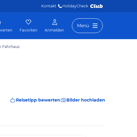
Kontakt
HolidayCheck 
Menü
werten
Favoriten
Anmelden
n Fährhaus
Reisetipp bewerten
Bilder hochladen