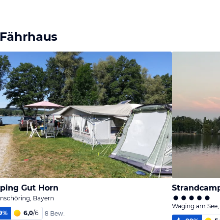
 Fährhaus
ping Gut Horn
Strandcam
nschöring, Bayern
Waging am See,
9
%
6,0
/
6
8 Bew.