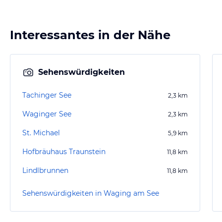
Interessantes in der Nähe
Sehenswürdigkeiten
Tachinger See
2,3
km
Waginger See
2,3
km
St. Michael
5,9
km
Hofbräuhaus Traunstein
11,8
km
Lindlbrunnen
11,8
km
Sehenswürdigkeiten in Waging am See