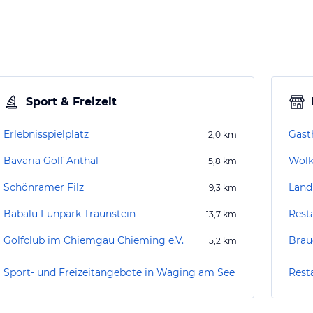
Sport & Freizeit
Erlebnisspielplatz
Gast
2,0
km
Bavaria Golf Anthal
Wöl
5,8
km
Schönramer Filz
Land
9,3
km
Babalu Funpark Traunstein
Rest
13,7
km
Golfclub im Chiemgau Chieming e.V.
Brau
15,2
km
Sport- und Freizeitangebote in Waging am See
Rest