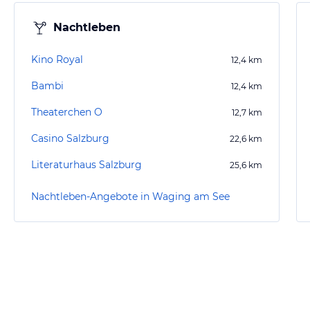
Nachtleben
Kino Royal
12,4
km
Bambi
12,4
km
Theaterchen O
12,7
km
Casino Salzburg
22,6
km
Literaturhaus Salzburg
25,6
km
Nachtleben-Angebote in Waging am See