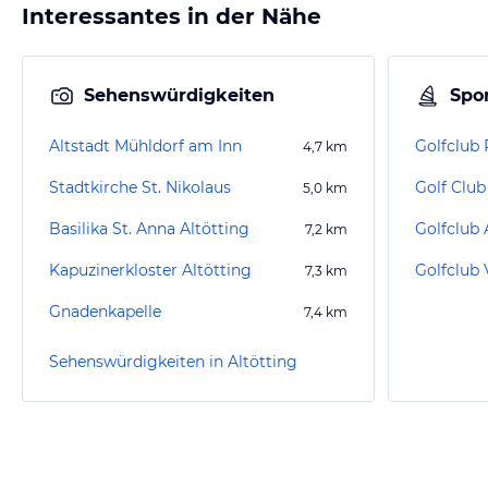
Interessantes in der Nähe
Sehenswürdigkeiten
Spor
Altstadt Mühldorf am Inn
Golfclub P
4,7
km
Stadtkirche St. Nikolaus
5,0
km
Basilika St. Anna Altötting
7,2
km
Kapuzinerkloster Altötting
Golfclub 
7,3
km
Gnadenkapelle
7,4
km
Sehenswürdigkeiten in Altötting