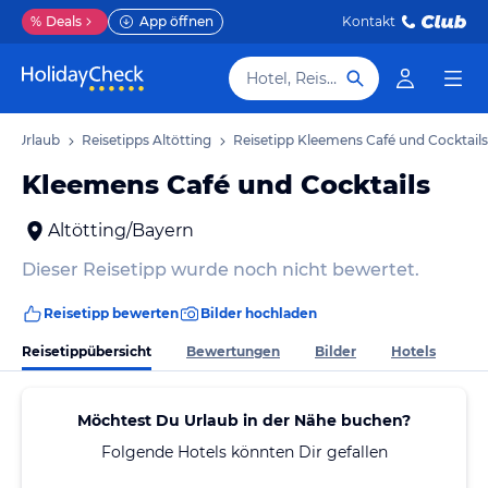
%
Deals
App öffnen
Kontakt
Hotel, Reiseziel
ing Urlaub
Reisetipps Altötting
Reisetipp Kleemens Café und Cocktails
Kleemens Café und Cocktails
Altötting/Bayern
Dieser Reisetipp wurde noch nicht bewertet.
Reisetipp bewerten
Bilder hochladen
Reisetippübersicht
Bewertungen
Bilder
Hotels
Möchtest Du Urlaub in der Nähe buchen?
Folgende Hotels könnten Dir gefallen