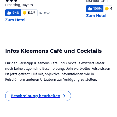
Mühldorf am Inn, B
Erharting, Bayern
100
%
4,3
/
94
%
5,2
/
6
14 Bew.
Zum Hotel
Zum Hotel
Infos Kleemens Café und Cocktails
Für den Reisetipp Kleemens Café und Cocktails existiert leider
noch keine allgemeine Beschreibung. Dein wertvolles Reisewissen
ist jetzt gefragt. Hilf mit, objektive Informationen wie in
Reiseführern anderen Urlaubern zur Verfügung zu stellen.
Beschreibung bearbeiten