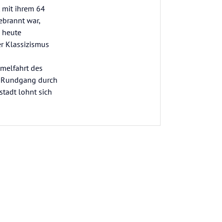
t mit ihrem 64
ebrannt war,
s heute
er Klassizismus
mmelfahrt des
in Rundgang durch
stadt lohnt sich