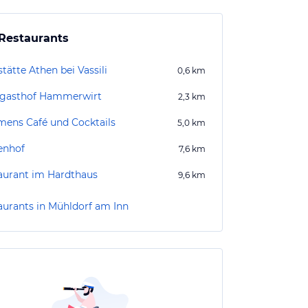
Restaurants
tätte Athen bei Vassili
0,6
km
gasthof Hammerwirt
2,3
km
mens Café und Cocktails
5,0
km
enhof
7,6
km
aurant im Hardthaus
9,6
km
aurants in Mühldorf am Inn