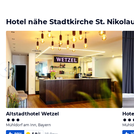
Bild
Bild
Bild
Bild
melden
melden
melden
melden
von Jörn
von Jörn
von Jörn
von Jörn
Hotel nähe Stadtkirche St. Nikola
Altstadthotel Wetzel
Hote
Mühldorf am Inn, Bayern
Mühld
99
%
5,9
/
6
1