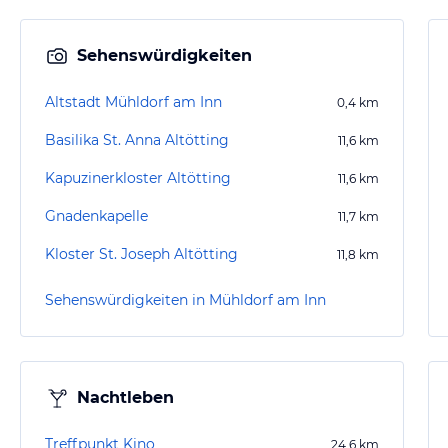
Sehenswürdigkeiten
Altstadt Mühldorf am Inn
0,4
km
Basilika St. Anna Altötting
11,6
km
Kapuzinerkloster Altötting
11,6
km
Gnadenkapelle
11,7
km
Kloster St. Joseph Altötting
11,8
km
Sehenswürdigkeiten in Mühldorf am Inn
Nachtleben
Treffpunkt Kino
24,6
km