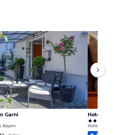
n Garni
Hotel Bastei
, Bayern
Mühldorf am Inn, Bayern
9
/
6
100
%
4,4
/
6