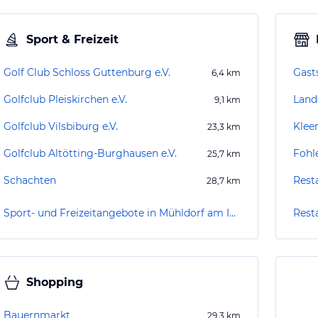
Sport & Freizeit
Golf Club Schloss Guttenburg e.V.
Gasts
6,4
km
Golfclub Pleiskirchen e.V.
Land
9,1
km
Golfclub Vilsbiburg e.V.
Klee
23,3
km
Golfclub Altötting-Burghausen e.V.
Fohl
25,7
km
Schachten
Rest
28,7
km
Sport- und Freizeitangebote in Mühldorf am Inn
Rest
Shopping
Bauernmarkt
29,3
km