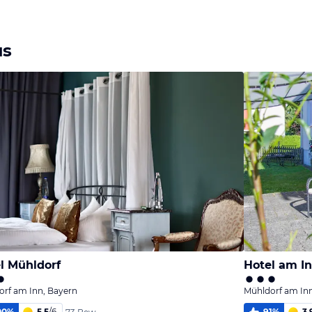
Bild
Bild
Bild
melden
melden
melden
von Jörn
von Jörn
von Jörn
us
l Mühldorf
Hotel am In
orf am Inn, Bayern
Mühldorf am Inn
00
%
5,5
/
6
91
%
3,