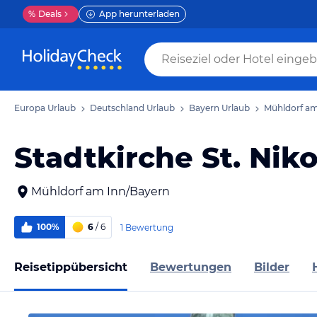
%
Deals
App herunterladen
Europa Urlaub
Deutschland Urlaub
Bayern Urlaub
Mühldorf am
Stadtkirche St. Nik
Mühldorf am Inn/Bayern
100%
6
/ 6
1 Bewertung
Reisetippübersicht
Bewertungen
Bilder