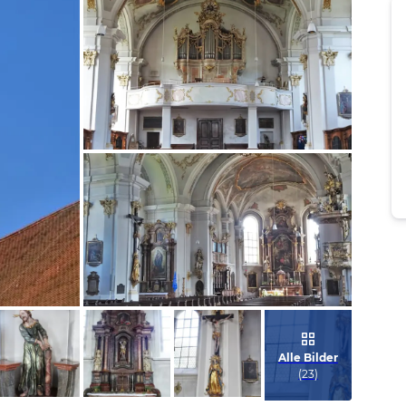
Bild melden
von Jörn
Bild melden
von Jörn
Alle Bilder
(
23
)