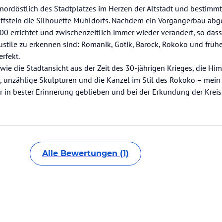
gt nordöstlich des Stadtplatzes im Herzen der Altstadt und bestimm
ffstein die Silhouette Mühldorfs. Nachdem ein Vorgängerbau abg
00 errichtet und zwischenzeitlich immer wieder verändert, so das
ustile zu erkennen sind: Romanik, Gotik, Barock, Rokoko und früh
rfekt.
wie die Stadtansicht aus der Zeit des 30-jährigen Krieges, die Hi
r, unzählige Skulpturen und die Kanzel im Stil des Rokoko – me
mir in bester Erinnerung geblieben und bei der Erkundung der Kreis
Alle Bewertungen (1)