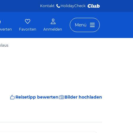
Kontakt
HolidayCheck 
Menü
werten
Favoriten
Anmelden
olaus
Reisetipp bewerten
Bilder hochladen