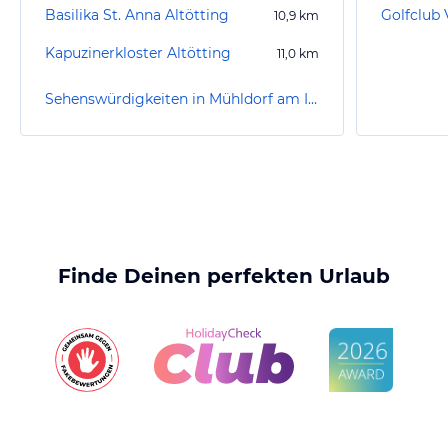
Basilika St. Anna Altötting
Golfclub 
10,9
km
Kapuzinerkloster Altötting
11,0
km
Sehenswürdigkeiten in Mühldorf am Inn
Finde Deinen perfekten Urlaub