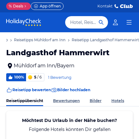
%
Deals
App öffnen
Kontakt
Hotel, Reiseziel
laub
Reisetipps Mühldorf am Inn
Reisetipp Landgasthof Hammerwirt
Landgasthof Hammerwirt
Mühldorf am Inn/Bayern
100%
5
/ 6
1 Bewertung
Reisetipp bewerten
Bilder hochladen
Reisetippübersicht
Bewertungen
Bilder
Hotels
Möchtest Du Urlaub in der Nähe buchen?
Folgende Hotels könnten Dir gefallen