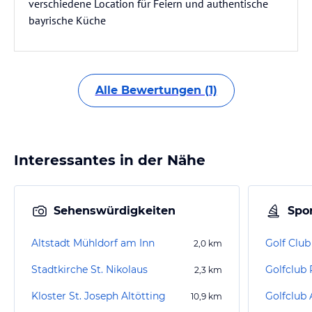
verschiedene Location für Feiern und authentische
bayrische Küche
Alle Bewertungen (1)
Interessantes in der Nähe
Sehenswürdigkeiten
Spor
Altstadt Mühldorf am Inn
2,0
km
Stadtkirche St. Nikolaus
Golfclub P
2,3
km
Kloster St. Joseph Altötting
10,9
km