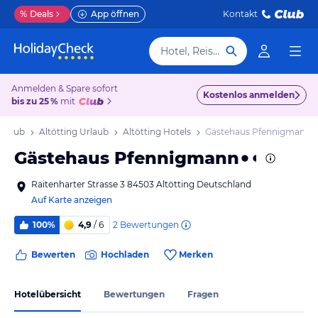
%
Deals
App öffnen
Kontakt
Hotel, Reiseziel
Anmelden & Spare sofort
Kostenlos anmelden
bis zu 25 %
mit
Urlaub
Altötting Urlaub
Altötting Hotels
Gästehaus Pfennigmann
Gästehaus Pfennigmann
Raitenharter Strasse 3 84503 Altötting Deutschland
Auf Karte anzeigen
2
Bewertungen
100%
4,9
/ 6
Bewerten
Hochladen
Merken
Hotelübersicht
Bewertungen
Fragen