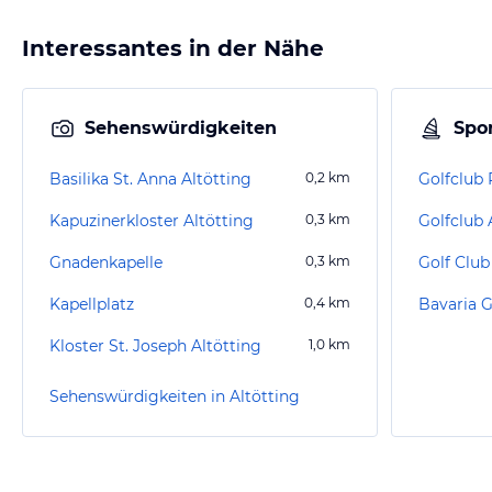
Interessantes in der Nähe
Sehenswürdigkeiten
Spor
Basilika St. Anna Altötting
0,2
km
Golfclub P
Kapuzinerkloster Altötting
0,3
km
Gnadenkapelle
0,3
km
Kapellplatz
0,4
km
Bavaria G
Kloster St. Joseph Altötting
1,0
km
Sehenswürdigkeiten in Altötting