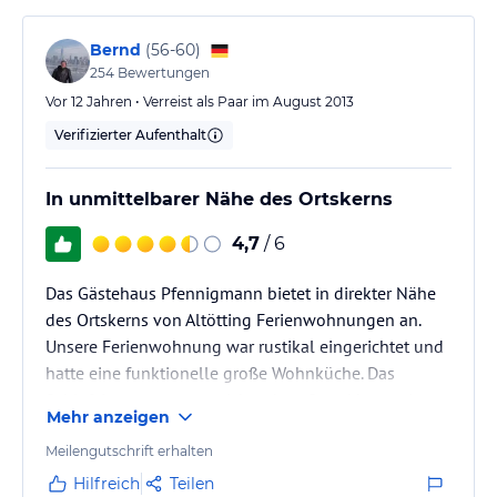
Angaben ohne Gewähr. Bitte lies vor der Buchung die
verbindlichen
Angebotsdetails
des jeweiligen Veranstalters.
Bernd
(
56-60
)
254
Bewertungen
Vor 12 Jahren • Verreist als Paar im August 2013
Verifizierter Aufenthalt
In unmittelbarer Nähe des Ortskerns
4,7
/ 6
Das Gästehaus Pfennigmann bietet in direkter Nähe
des Ortskerns von Altötting Ferienwohnungen an.
Unsere Ferienwohnung war rustikal eingerichtet und
hatte eine funktionelle große Wohnküche. Das
Schlafzimmer war ausreichend groß und hatte einen
Mehr anzeigen
großen TV-Flatscreen an der Wand. Das Bad war
gerade noch groß genug; mit Badewanne und soweit
Meilengutschrift erhalten
ok. Leider ist die Anlage noch nicht fertig und
Hilfreich
Teilen