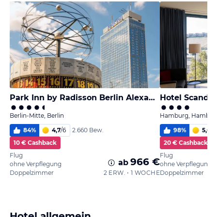
Park Inn by Radisson Berlin Alexanderplatz
Hotel Scandi
Berlin-Mitte, Berlin
Hamburg, Hambur
84
%
4,7
/
6
98
%
5,6
/
6
2.660 Bew.
10 € Cashback
20 € Cashback
Flug
Flug
966 €
ab
ohne Verpflegung
ohne Verpflegung
Doppelzimmer
2 ERW. • 1 WOCHE
Doppelzimmer
Hotel allgemein