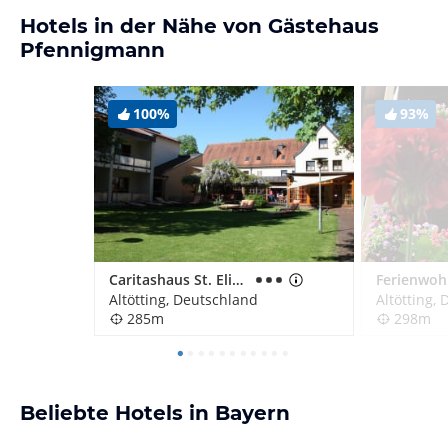
Hotels in der Nähe von Gästehaus
Pfennigmann
100%
93%
Caritashaus St. Elisabeth
Altötting, Deutschland
Altötting,
285m
298m
Beliebte Hotels in Bayern