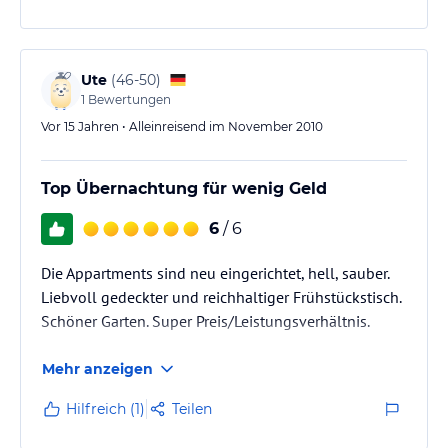
teilweise gleicht die Umgebung einer Baustelle. Man
kann jedoch erkennen, das es bestimmt einmal recht
ansehnlich wird. Demnächst…
Ute
(
46-50
)
1
Bewertungen
Vor 15 Jahren • Alleinreisend im November 2010
Top Übernachtung für wenig Geld
6
/ 6
Die Appartments sind neu eingerichtet, hell, sauber.
Liebvoll gedeckter und reichhaltiger Frühstückstisch.
Schöner Garten. Super Preis/Leistungsverhältnis.
Mehr anzeigen
Hilfreich (1)
Teilen