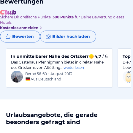
Bewertungen
Sichere Dir
dreifache
Punkte:
300
Punkte
für Deine Bewertung dieses
Hotels.
Kostenlos anmelden
Bewerten
Bilder hochladen
In unmittelbarer Nähe des Ortskerns
4,7
/ 6
Top 
Das Gästehaus Pfennigmann bietet in direkter Nähe
Die A
des Ortskerns von Altötting…
weiterlesen
Liebv
Bernd
56-60
•
August 2013
Aus Deutschland
Urlaubsangebote, die gerade
besonders gefragt sind