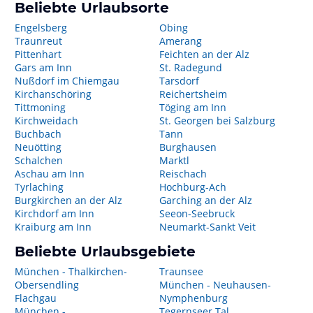
Beliebte Urlaubsorte
Engelsberg
Obing
Traunreut
Amerang
Pittenhart
Feichten an der Alz
Gars am Inn
St. Radegund
Nußdorf im Chiemgau
Tarsdorf
Kirchanschöring
Reichertsheim
Tittmoning
Töging am Inn
Kirchweidach
St. Georgen bei Salzburg
Buchbach
Tann
Neuötting
Burghausen
Schalchen
Marktl
Aschau am Inn
Reischach
Tyrlaching
Hochburg-Ach
Burgkirchen an der Alz
Garching an der Alz
Kirchdorf am Inn
Seeon-Seebruck
Kraiburg am Inn
Neumarkt-Sankt Veit
Beliebte Urlaubsgebiete
München - Thalkirchen-
Traunsee
Obersendling
München - Neuhausen-
Flachgau
Nymphenburg
München -
Tegernseer Tal