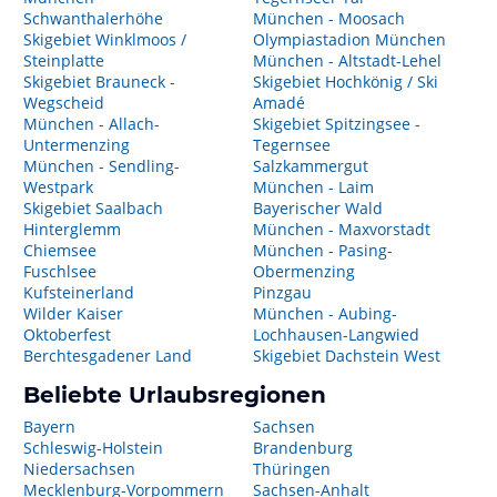
Schwanthalerhöhe
München - Moosach
Skigebiet Winklmoos /
Olympiastadion München
Steinplatte
München - Altstadt-Lehel
Skigebiet Brauneck -
Skigebiet Hochkönig / Ski
Wegscheid
Amadé
München - Allach-
Skigebiet Spitzingsee -
Untermenzing
Tegernsee
München - Sendling-
Salzkammergut
Westpark
München - Laim
Skigebiet Saalbach
Bayerischer Wald
Hinterglemm
München - Maxvorstadt
Chiemsee
München - Pasing-
Fuschlsee
Obermenzing
Kufsteinerland
Pinzgau
Wilder Kaiser
München - Aubing-
Oktoberfest
Lochhausen-Langwied
Berchtesgadener Land
Skigebiet Dachstein West
Beliebte Urlaubsregionen
Bayern
Sachsen
Schleswig-Holstein
Brandenburg
Niedersachsen
Thüringen
Mecklenburg-Vorpommern
Sachsen-Anhalt