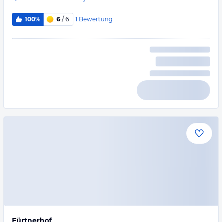
1
Bewertung
100%
6
/ 6
Fürtnerhof