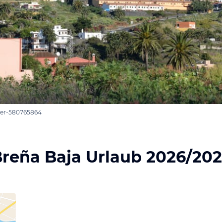
ter-580765864
reña Baja Urlaub 2026/20