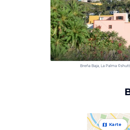
Breña Baja, La Palma ©shut
B
Karte