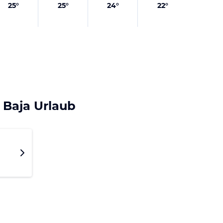
25
°
25
°
24
°
22
°
 Baja Urlaub