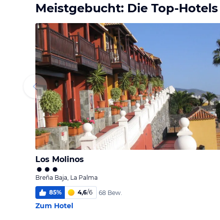
Meistgebucht: Die Top-Hotels
Los Molinos
Breña Baja, La Palma
85
%
4,6
/
6
68 Bew.
Zum Hotel