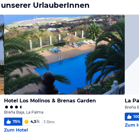
 unserer UrlauberInnen
Hotel Los Molinos & Brenas Garden
Breña B
Breña Baja, La Palma
10
75
%
4,3
/
6
3 Bew.
Zum H
Zum Hotel