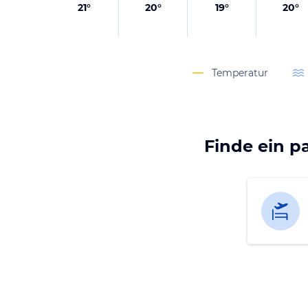
21
°
20
°
19
°
20
°
Temperatur
Finde ein p