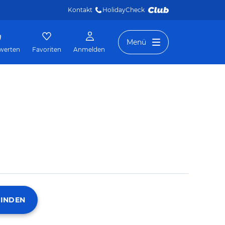
Kontakt
HolidayCheck 
Menü
werten
Favoriten
Anmelden