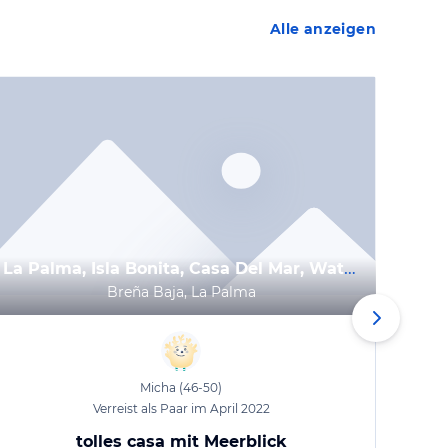
Alle anzeigen
La Palma, Isla Bonita, Casa Del Mar, Waterfront house, very unique sea view
Breña Baja, La Palma
Micha
(46-50)
Verreist als Paar im April 2022
tolles casa mit Meerblick