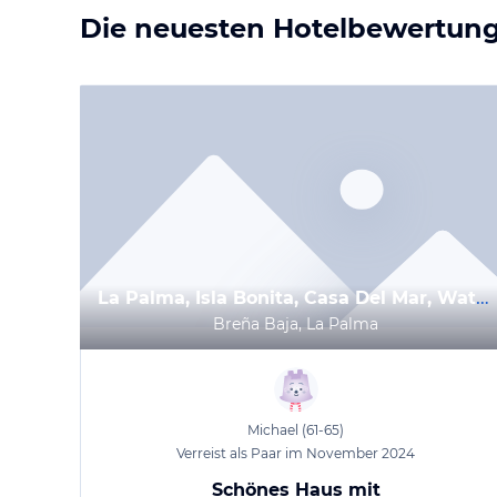
Die neuesten Hotelbewertun
La Palma, Isla Bonita, Casa Del Mar, Waterfront house, very unique sea view
Breña Baja, La Palma
Michael
(61-65)
Verreist als Paar im November 2024
Schönes Haus mit