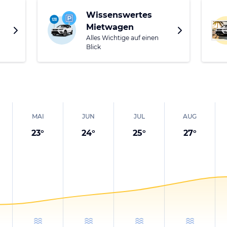
Wissenswertes
Mietwagen
Alles Wichtige auf einen
Blick
MAI
JUN
JUL
AUG
23
°
24
°
25
°
27
°