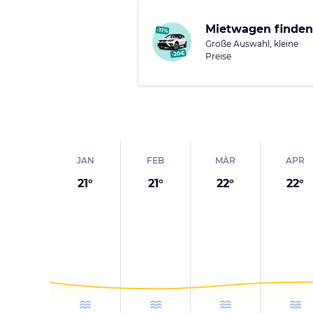
Mietwagen finden
Große Auswahl, kleine
Preise
JAN
FEB
MÄR
APR
21
°
21
°
22
°
22
°