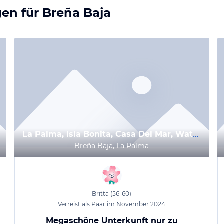
gen für
Breña Baja
La Palma, Isla Bonita, Casa Del Mar, Waterfront house, very unique sea view
Breña Baja, La Palma
Britta
(56-60)
Verreist als Paar im November 2024
Megaschöne Unterkunft nur zu