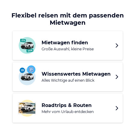
In unmittelbarer Nachbarschaft lässt sich die Gemeinde San
Flexibel reisen mit dem passenden
Andrés y Sauces entdecken, wo das 511 Hektar große
Mietwagen
UNESCO-Biosphärenreservat Los Tilos ruht.
Mietwagen finden
Große Auswahl, kleine Preise
Wissenswertes Mietwagen
Alles Wichtige auf einen Blick
Roadtrips & Routen
Mehr vom Urlaub entdecken