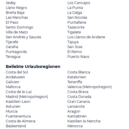
Jedey
Los Cancajos
Llano Negro
La Punta
Breña Baja
La Galga
Las Manchas
San Nicolas
El Paso
Puntallana
Santo Domingo
Tazacorte
Villa de Mazo
Tigalate
San Andrés y Sauces
Los Llanos de Aridane
Tijarafe
Tajuya
Garafia
San Jose
Puntagorda
El Remo
Tenagua
Puerto Naos
Beliebte Urlaubsregionen
Costa del Sol
Costa Blanca
Andalusien
Katalonien
Galicien
Teneriffa
Mallorca
Valencia (Metropolregion)
Costa de la Luz
Costa Brava
Madrid (Metropolregion)
Costa Dorada
Kastilien-Leon
Gran Canaria
Asturien
Lanzarote
Murcia
Aragon
Fuerteventura
Kantabrien
Costa de Almeria
Kastilien la Mancha
Baskenland
Menorca