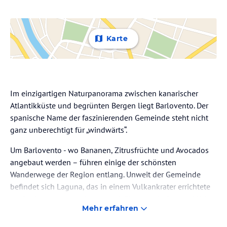
Karte
Im einzigartigen Naturpanorama zwischen kanarischer
Atlantikküste und begrünten Bergen liegt Barlovento. Der
spanische Name der faszinierenden Gemeinde steht nicht
ganz unberechtigt für „windwärts“.
Um Barlovento - wo Bananen, Zitrusfrüchte und Avocados
angebaut werden – führen einige der schönsten
Wanderwege der Region entlang. Unweit der Gemeinde
befindet sich Laguna, das in einem Vulkankrater errichtete
größte Wasserreservoir der Insel. Ein traumhafter Ausblick
Mehr erfahren
entfaltet sich vor Ihren Augen am Naturschwimmbecken
Piscinas de La Fajana, das am Fuß der Gemeinde liegt.