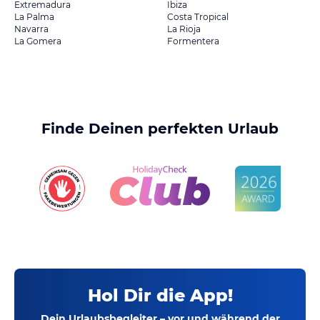
Extremadura
Ibiza
La Palma
Costa Tropical
Navarra
La Rioja
La Gomera
Formentera
Finde Deinen perfekten Urlaub
Hol Dir die App!
Dein Urlaubsbegleiter – vor und während der