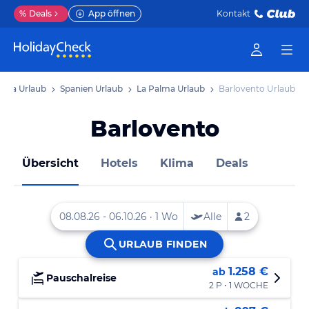
%
Deals
App öffnen
Kontakt
ropa Urlaub
Spanien Urlaub
La Palma Urlaub
Barlovento Urlaub
Barlovento
Übersicht
Hotels
Klima
Deals
1.258 €
ab
Pauschalreise
2 P • 1 WOCHE