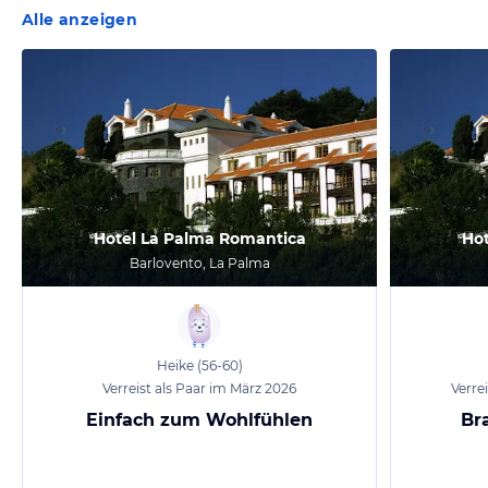
Alle anzeigen
Hotel La Palma Romantica
Hot
Barlovento, La Palma
Heike
(56-60)
Verreist als Paar im März 2026
Verre
Einfach zum Wohlfühlen
Br