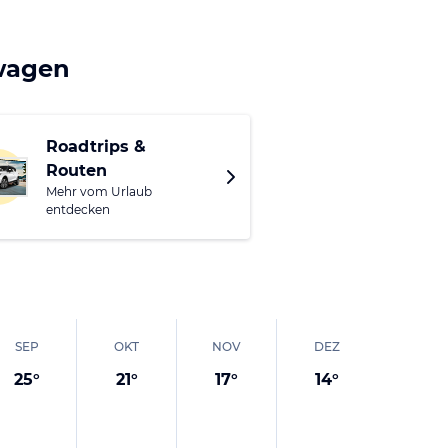
twagen
Roadtrips &
Routen
Mehr vom Urlaub
entdecken
SEP
OKT
NOV
DEZ
25
°
21
°
17
°
14
°