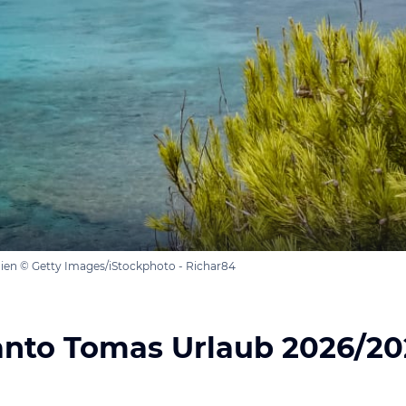
ien © Getty Images/iStockphoto - Richar84
anto Tomas Urlaub 2026/20