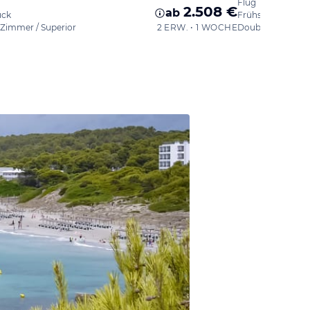
Flug
2.508 €
ab
ück
Frühstück
Zimmer / Superior
2 ERW. • 1 WOCHE
Double