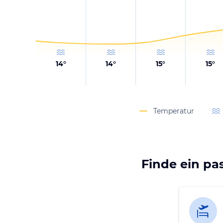
14
°
14
°
15
°
15
°
Temperatur
Finde ein pa