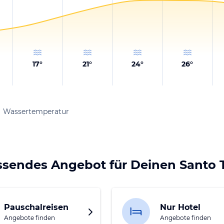
17
°
21
°
24
°
26
°
Wassertemperatur
ssendes Angebot für Deinen Santo
Pauschalreisen
Nur Hotel
Angebote finden
Angebote finden