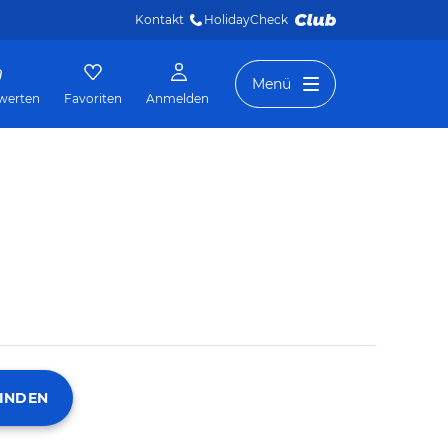
Kontakt
HolidayCheck 
Menü
werten
Favoriten
Anmelden