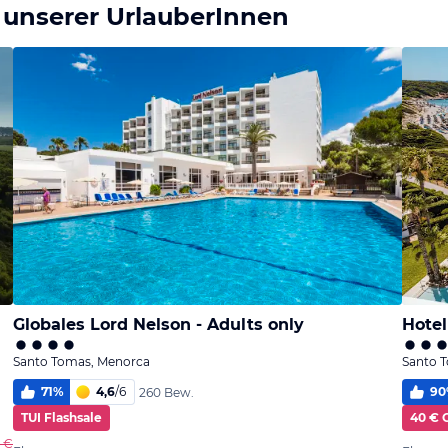
 unserer UrlauberInnen
Globales Lord Nelson - Adults only
Hote
Santo Tomas, Menorca
Santo 
71
%
4,6
/
6
90
260 Bew.
TUI Flashsale
40 € 
2 €