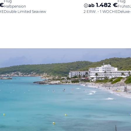
Flug
Flug
 €
1.482 €
ab
Halbpension
Frühst
HE
Double Limited Seaview
2 ERW. • 1 WOCHE
Deluxe-