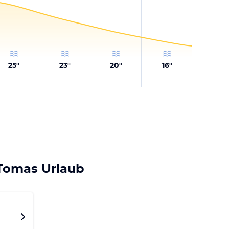
25
°
23
°
20
°
16
°
 Tomas Urlaub