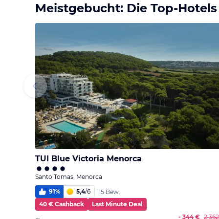
Meistgebucht: Die Top-Hotels
TUI Blue Victoria Menorca
Santo Tomas, Menorca
91
%
5,4
/
6
115 Bew.
40 € Cashback
Last Minute Deal
- 344 €
2.36