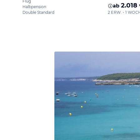
Flug
2.018
ab
Halbpension
Double Standard
2 ERW. • 1 WOC