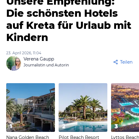
Unsere Empfehlung:
Die schönsten Hotels
auf Kreta für Urlaub mit
Kindern
23. April 2026, 11:04
Verena Gaupp
Teilen
Journalistin und Autorin
1
2
3
Nana Golden Beach
Pilot Beach Resort
Lyttos Beach