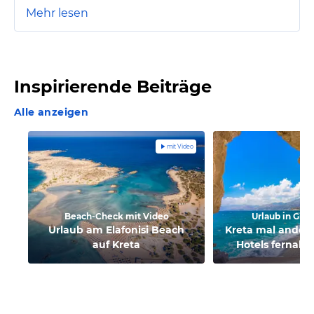
Mehr lesen
Inspirierende Beiträge
Alle anzeigen
mit Video
Beach-Check mit Video
Urlaub in Gri
Urlaub am Elafonisi Beach
Kreta mal anders
auf Kreta
Hotels fernab 