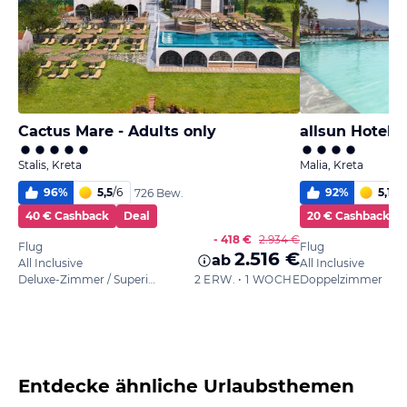
Cactus Mare - Adults only
allsun Hotel 
Stalis, Kreta
Malia, Kreta
96
%
5,5
/
6
92
%
5,1
/
6
726 Bew.
40 € Cashback
Deal
20 € Cashback
- 418 €
2.934 €
Flug
Flug
2.516 €
ab
All Inclusive
All Inclusive
Deluxe-Zimmer / Superior
2 ERW. • 1 WOCHE
Doppelzimmer
Entdecke ähnliche Urlaubsthemen