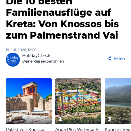
Die 10 besten
Familienausflüge auf
Kreta: Von Knossos bis
zum Palmenstrand Vai
19. Juli 2026, 12:00
HolidayCheck
Teilen
Deine ReiseexpertInnen
1
2
3
Palast von Knossos
Aqua Plus Waterpark
Kournas See