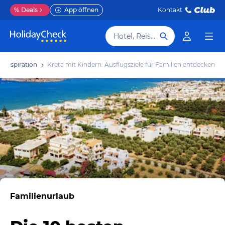
%
Deals
App öffnen
Kontakt
Hotel, Reiseziel
Inspiration
Kreta mit Kindern: Ausflugsziele für Familien entdecken
Familienurlaub