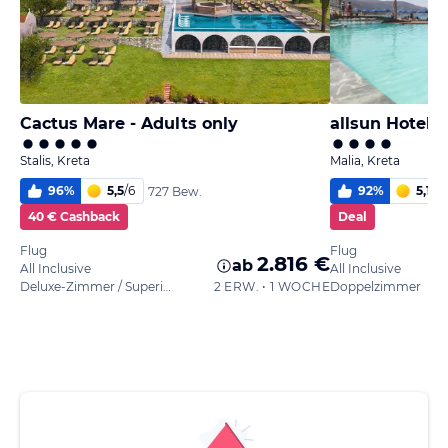
Cactus Mare - Adults only
allsun Hotel 
Stalis, Kreta
Malia, Kreta
96
%
5,5
/
6
92
%
5,1
/
6
727 Bew.
40 € Cashback
Deal
Flug
Flug
2.816 €
ab
All Inclusive
All Inclusive
Deluxe-Zimmer / Superior
2 ERW. • 1 WOCHE
Doppelzimmer