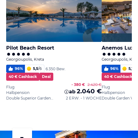
Pilot Beach Resort
Anemos Luxur
Georgioupolis, Kreta
Georgioupolis, Kret
96
%
5,5
/
6
96
%
5,7
/
6
6.350 Bew.
40 € Cashback
Deal
40 € Cashback
- 380 €
2.420 €
Flug
Flug
2.040 €
ab
Halbpension
Halbpension
Double Superior Garden View
2 ERW. • 1 WOCHE