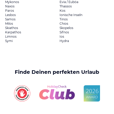
Mykonos
Evia / Euböa
Naxos
Thassos
Paros
Kos
Lesbos
Ionische Inseln
Samos
Tinos
Milos
Chios
Skiathos
Skopelos
Karpathos
Sifnos
Limnos
Ios
Symi
Hydra
Finde Deinen perfekten Urlaub