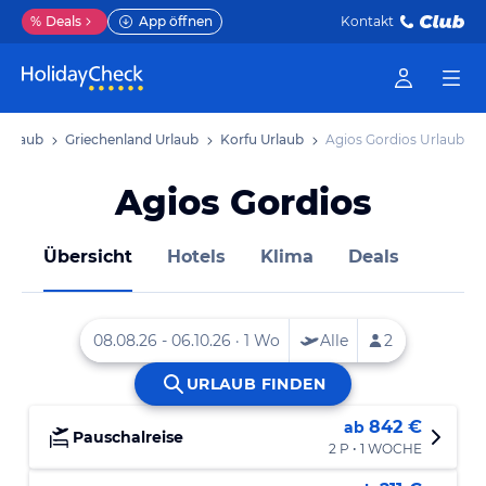
%
Deals
App öffnen
Kontakt
Urlaub
Griechenland Urlaub
Korfu Urlaub
Agios Gordios Urlaub
Agios Gordios
Übersicht
Hotels
Klima
Deals
842 €
ab
Pauschalreise
2 P • 1 WOCHE