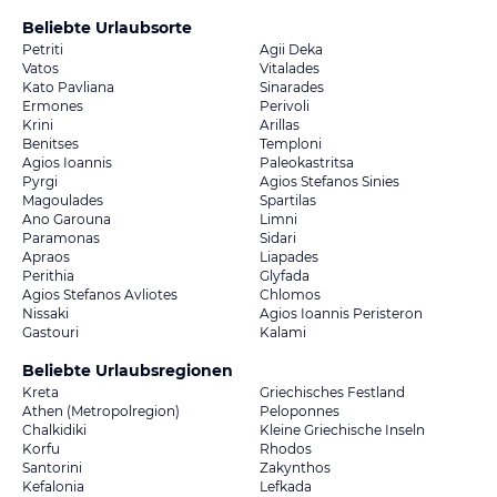
Beliebte Urlaubsorte
Petriti
Agii Deka
Vatos
Vitalades
Kato Pavliana
Sinarades
Ermones
Perivoli
Krini
Arillas
Benitses
Temploni
Agios Ioannis
Paleokastritsa
Pyrgi
Agios Stefanos Sinies
Magoulades
Spartilas
Ano Garouna
Limni
Paramonas
Sidari
Apraos
Liapades
Perithia
Glyfada
Agios Stefanos Avliotes
Chlomos
Nissaki
Agios Ioannis Peristeron
Gastouri
Kalami
Beliebte Urlaubsregionen
Kreta
Griechisches Festland
Athen (Metropolregion)
Peloponnes
Chalkidiki
Kleine Griechische Inseln
Korfu
Rhodos
Santorini
Zakynthos
Kefalonia
Lefkada