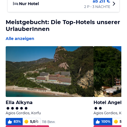
211 €
ab
Nur Hotel
2 P • 3 NÄCHTE
Meistgebucht: Die Top-Hotels unserer
UrlauberInnen
Alle anzeigen
Ella Alkyna
Hotel Angelic
Agios Gordios, Korfu
Agios Gordios, Korf
83
%
5,0
/
6
100
%
5,7
/
118 Bew.