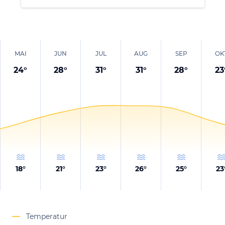
MAI
JUN
JUL
AUG
SEP
OK
24
°
28
°
31
°
31
°
28
°
23
18
°
21
°
23
°
26
°
25
°
23
Temperatur