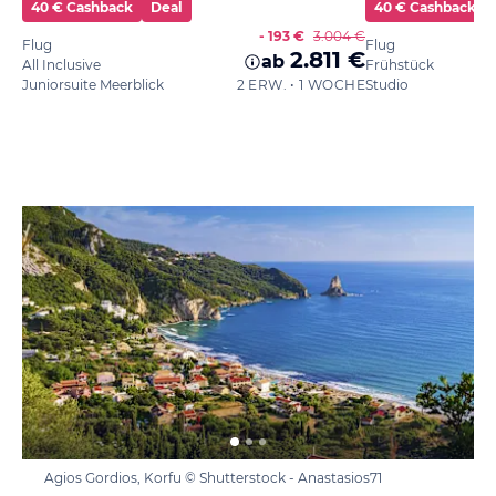
40 € Cashback
Deal
40 € Cashback
- 193 €
3.004 €
Flug
Flug
2.811 €
ab
All Inclusive
Frühstück
Juniorsuite Meerblick
2 ERW. • 1 WOCHE
Studio
Agios Gordios, Korfu © Shutterstock - Anastasios71