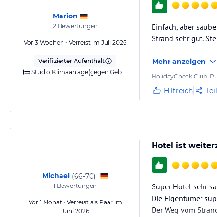
Marion
Einfach, aber saube
2
Bewertungen
Strand sehr gut. St
Vor 3 Wochen • Verreist im Juli 2026
Verifizierter Aufenthalt
Mehr anzeigen
Studio,Klimaanlage(gegen Gebuehr),Dusche,Balkon o. Terrasse
HolidayCheck Club-Pu
Hilfreich
Tei
Hotel ist weite
Michael
(
66-70
)
Super Hotel sehr sa
1
Bewertungen
Die Eigentümer supe
Vor 1 Monat • Verreist als Paar im
Der Weg vom Strand 
Juni 2026