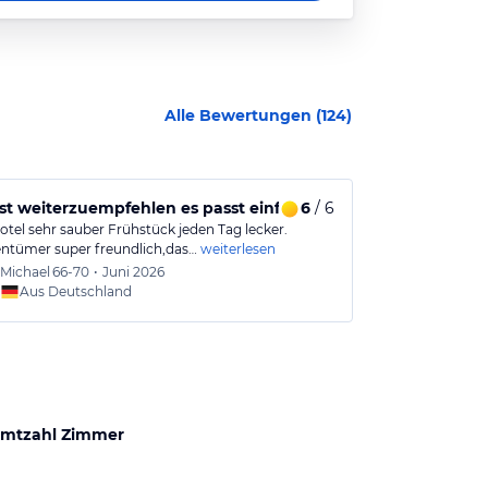
Alle Bewertungen (
124
)
rühstück.
ist weiterzuempfehlen es passt einfach alles
6
/ 6
Korfu, so wi
otel sehr sauber Frühstück jeden Tag lecker.
Klein, familiär
entümer super freundlich,das…
weiterlesen
Essbereich reg
Michael
66-70
•
Juni 2026
Ursula
Aus Deutschland
Aus
mtzahl Zimmer