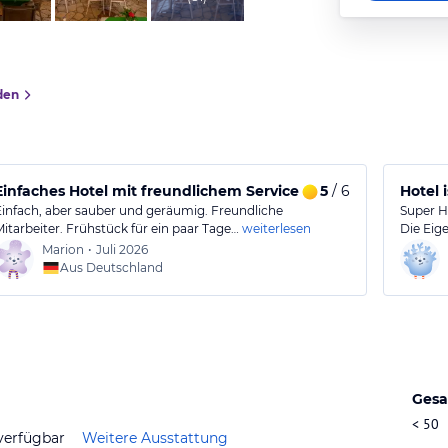
den
Einfaches Hotel mit freundlichem Service und akzeptablem F
5
/ 6
Hotel 
Einfach, aber sauber und geräumig. Freundliche
Super H
Mitarbeiter. Frühstück für ein paar Tage…
weiterlesen
Die Eig
Marion
•
Juli 2026
Aus Deutschland
Gesa
< 50
verfügbar
Weitere Ausstattung