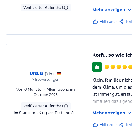
Verifizierter Aufenthalt
Mehr anzeigen
Hilfreich
Tei
Korfu, so wie i
Ursula
(
71+
)
Klein, familiär, nic
7
Bewertungen
dem Klima, um diese
Vor 10 Monaten • Alleinreisend im
ist immer gut, ersta
Oktober 2025
mit allen dazu gehö
Verifizierter Aufenthalt
Anklang an das alte
Mehr anzeigen
Studio mit Kingsize-Bett und Schlafsofa
Hilfreich
Tei