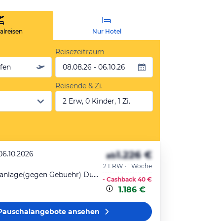
lreisen
Nur Hotel
Reisezeitraum
äfen
08.08.26 - 06.10.26
Reisende & Zi.
2 Erw, 0 Kinder, 1 Zi.
1.226 €
06.10.2026
ab
2 ERW • 1 Woche
Studio Klimaanlage(gegen Gebuehr) Dusche Balkon o. Terrasse
- Cashback
40 €
1.186 €
Pauschalangebote
ansehen