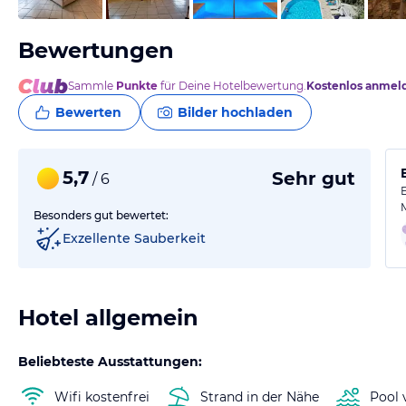
Bewertungen
Sammle
Punkte
für Deine Hotelbewertung.
Kostenlos anmel
Bewerten
Bilder hochladen
5,7
Sehr gut
/ 6
Besonders gut bewertet:
Exzellente Sauberkeit
Hotel allgemein
Beliebteste Ausstattungen:
Wifi kostenfrei
Strand in der Nähe
Pool 