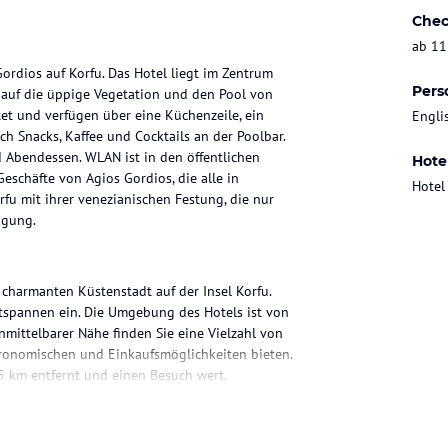
Chec
ab 11
Gordios auf Korfu. Das Hotel liegt im Zentrum
Pers
 auf die üppige Vegetation und den Pool von
et und verfügen über eine Küchenzeile, ein
Engli
h Snacks, Kaffee und Cocktails an der Poolbar.
d Abendessen. WLAN ist in den öffentlichen
Hote
eschäfte von Agios Gordios, die alle in
Hotel
rfu mit ihrer venezianischen Festung, die nur
ügung.
 charmanten Küstenstadt auf der Insel Korfu.
tspannen ein. Die Umgebung des Hotels ist von
nmittelbarer Nähe finden Sie eine Vielzahl von
tronomischen und Einkaufsmöglichkeiten bieten.
15 km entfernt und einen Besuch wert.
ten einen angenehmen Aufenthalt. Jedes Studio