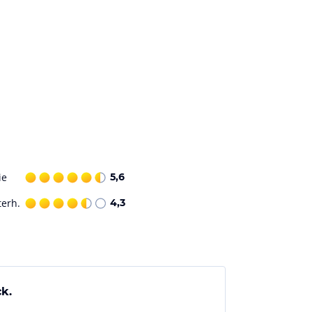
ie
5,6
terh.
4,3
k.