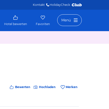
Kontakt
HolidayCheck 
Menü
Hotel bewerten
Favoriten
Bewerten
Hochladen
Merken