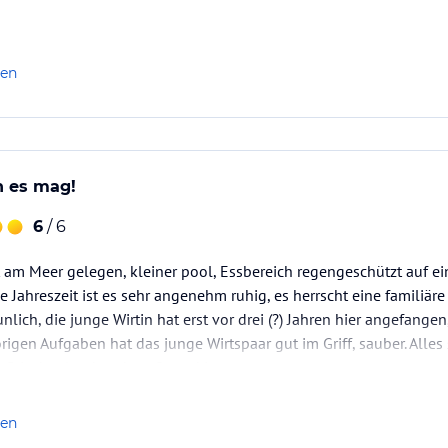
len
ch es mag!
6
/ 6
ht am Meer gelegen, kleiner pool, Essbereich regengeschützt auf ein
 Jahreszeit ist es sehr angenehm ruhig, es herrscht eine familiär
unlich, die junge Wirtin hat erst vor drei (?) Jahren hier angefange
rigen Aufgaben hat das junge Wirtspaar gut im Griff, sauber. Alles 
 Griechenland suchen. Strand ist…
len