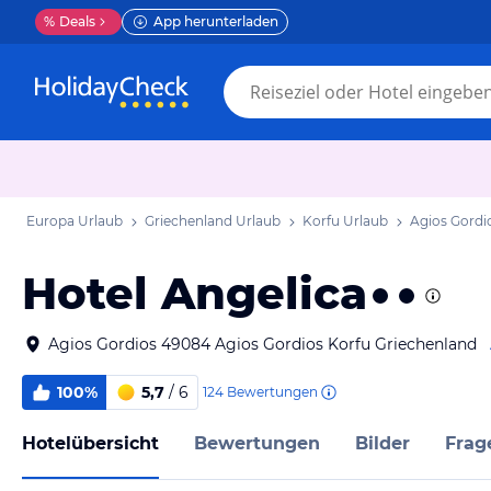
%
Deals
App herunterladen
Europa Urlaub
Griechenland Urlaub
Korfu Urlaub
Agios Gordi
Hotel Angelica
Agios Gordios 49084 Agios Gordios Korfu Griechenland
100%
5,7
/ 6
124
Bewertungen
Hotelübersicht
Bewertungen
Bilder
Frag