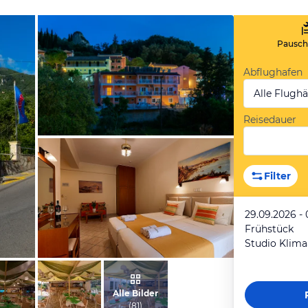
Pauscha
Abflughafen
Alle Flugh
Reisedauer
vom Hotelier, April 2019
Filter
29.09.2026 - 
Frühstück
vom Hotelier, April 2019
Alle Bilder
(
81
)