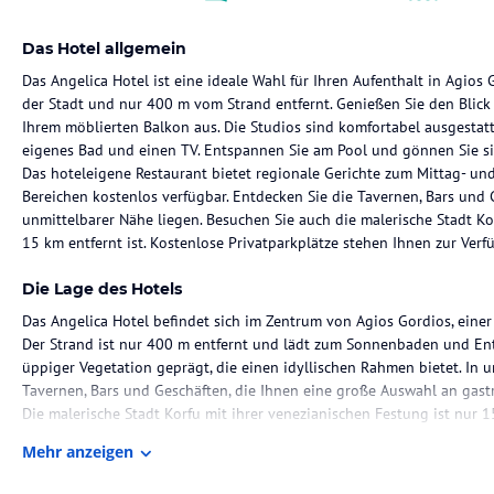
Das Hotel allgemein
Das Angelica Hotel ist eine ideale Wahl für Ihren Aufenthalt in Agios 
der Stadt und nur 400 m vom Strand entfernt. Genießen Sie den Blick
Ihrem möblierten Balkon aus. Die Studios sind komfortabel ausgestatt
eigenes Bad und einen TV. Entspannen Sie am Pool und gönnen Sie sic
Das hoteleigene Restaurant bietet regionale Gerichte zum Mittag- un
Bereichen kostenlos verfügbar. Entdecken Sie die Tavernen, Bars und G
unmittelbarer Nähe liegen. Besuchen Sie auch die malerische Stadt Ko
15 km entfernt ist. Kostenlose Privatparkplätze stehen Ihnen zur Verf
Die Lage des Hotels
Das Angelica Hotel befindet sich im Zentrum von Agios Gordios, einer
Der Strand ist nur 400 m entfernt und lädt zum Sonnenbaden und En
üppiger Vegetation geprägt, die einen idyllischen Rahmen bietet. In u
Tavernen, Bars und Geschäften, die Ihnen eine große Auswahl an gas
Die malerische Stadt Korfu mit ihrer venezianischen Festung ist nur 
Mehr anzeigen
Zimmer / Unterbringung im Hotel
Die Studios im Angelica Hotel sind komfortabel eingerichtet und bie