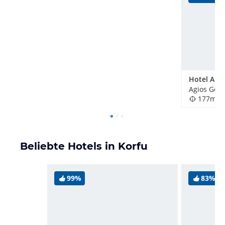
Hotel Alo
Agios Gord
177m
Beliebte Hotels in Korfu
99%
83%