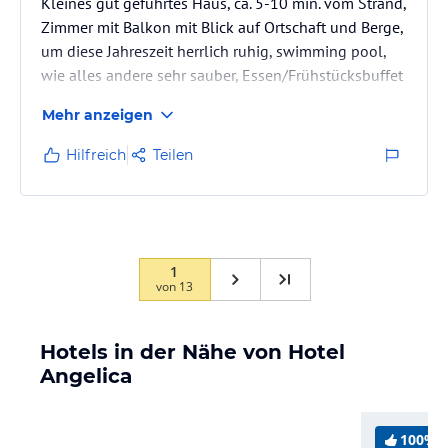
Kleines gut geführtes Haus, ca. 5-10 min. vom Strand,
Zimmer mit Balkon mit Blick auf Ortschaft und Berge,
um diese Jahreszeit herrlich ruhig, swimming pool,
wie alles andere sehr sauber, Essen/Frühstücksbuffet
sehr gut, herzliche Atmosphäre, für jeden, der es
Mehr anzeigen
etwas schlichter und familiärer/griechischer mag
wunderbar, auch Familien mit Kindern fühlen sich
Hilfreich
Teilen
wohl.
1
von
13
Hotels in der Nähe von Hotel
Angelica
100%