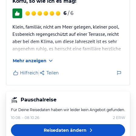
Korfu, so wie ich es mag!
6
/ 6
Klein, familiär, nicht am Meer gelegen, kleiner pool,
Essbereich regengeschützt auf einer Terrasse, reicht
aber bei dem Klima, um diese Jahreszeit ist es sehr
angenehm ruhig, es herrscht eine familiäre herzliche
Atmosphäre. Essen ist immer gut, erstaunlich, die
Mehr anzeigen
junge Wirtin hat erst vor drei (?) Jahren hier
angefangen, ich staune. Auch das Hotel mit allen
Hilfreich
Teilen
dazu gehörigen Aufgaben hat das junge Wirtspaar
gut im Griff, sauber. Alles super für Leute, die noch
einen Anklang an das alte Griechenland suchen.
Strand ist…
Pauschalreise
Für Deine Reisedaten haben wir leider kein Angebot gefunden.
10.08. - 08.10.26
2
ERW
Reisedaten ändern