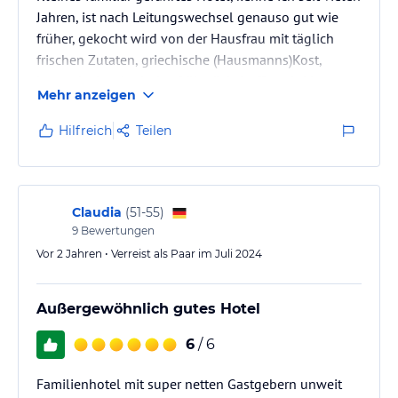
Jahren, ist nach Leitungswechsel genauso gut wie
früher, gekocht wird von der Hausfrau mit täglich
frischen Zutaten, griechische (Hausmanns)Kost,
immer lecker. Auch das frühstücksbuffet wird immer
Mehr anzeigen
reichhaltiger und von den Gästen sehr gut bewertet.
Nette Athmosphäre, sehr herzlich, auch unter den
Hilfreich
Teilen
Gästen, Zimmer sehr sauber, ich würde immer wieder
hinfahren. Auch für Familien geeignet.
Claudia
(
51-55
)
9
Bewertungen
Vor 2 Jahren • Verreist als Paar im Juli 2024
Außergewöhnlich gutes Hotel
6
/ 6
Familienhotel mit super netten Gastgebern unweit