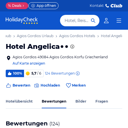
%
Deals
App öffnen
Kontakt
Hotel, Reiseziel
Urlaub
Agios Gordios Urlaub
Agios Gordios Hotels
Hotel Angelica
Hotel Angelica
Agios Gordios 49084 Agios Gordios Korfu Griechenland
Auf Karte anzeigen
124
Bewertungen
100%
5,7
/ 6
Bewerten
Hochladen
Merken
Hotelübersicht
Bewertungen
Bilder
Fragen
Bewertungen
(
124
)