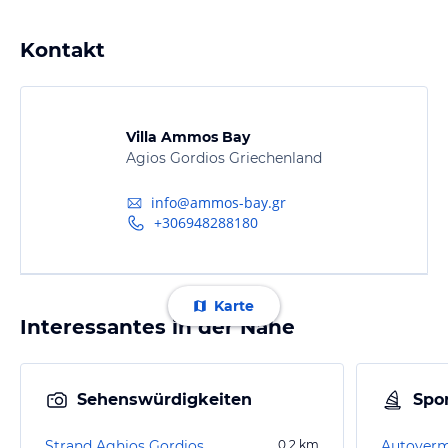
Kontakt
Villa Ammos Bay
Agios Gordios Griechenland
info@ammos-bay.gr
+306948288180
Karte
Interessantes in der Nähe
Sehenswürdigkeiten
Spor
Strand Aghios Gordios
0,2
km