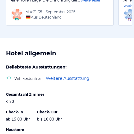
einer tollen Lage. Die Einrichtung der…
weiterlesen
Anhoe
weite
Max
31-35
•
September 2025
Aus Deutschland
Hotel allgemein
Beliebteste Ausstattungen:
Weitere Ausstattung
Wifi kostenfrei
Gesamtzahl Zimmer
< 50
Check-In
Check-Out
ab 15:00 Uhr
bis 10:00 Uhr
Haustiere