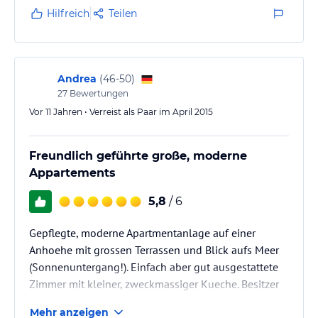
Hilfreich
Teilen
Andrea
(
46-50
)
27
Bewertungen
Vor 11 Jahren • Verreist als Paar im April 2015
Freundlich geführte große, moderne
Appartements
5,8
/ 6
Gepflegte, moderne Apartmentanlage auf einer
Anhoehe mit grossen Terrassen und Blick aufs Meer
(Sonnenuntergang!). Einfach aber gut ausgestattete
Zimmer mit kleiner, zweckmassiger Kueche. Besitzer
ist sehr freundlich und hilfbereit. Zum Strand laueft
Mehr anzeigen
man etwa 10 Minuten.