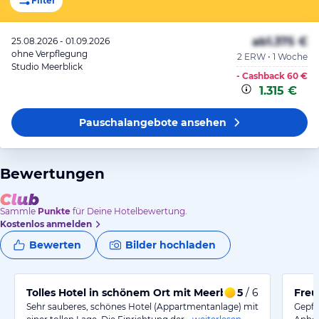
Filter
ab
1.375 €
25.08.2026 - 01.09.2026
ohne Verpflegung
2 ERW • 1 Woche
Studio Meerblick
- Cashback
60 €
1.315 €
Pauschalangebote
ansehen
Bewertungen
Sammle
Punkte
für Deine Hotelbewertung.
Kostenlos anmelden
Bewerten
Bilder hochladen
Tolles Hotel in schönem Ort mit Meerblick
5
/ 6
Freu
Sehr sauberes, schönes Hotel (Appartmentanlage) mit
Gepfl