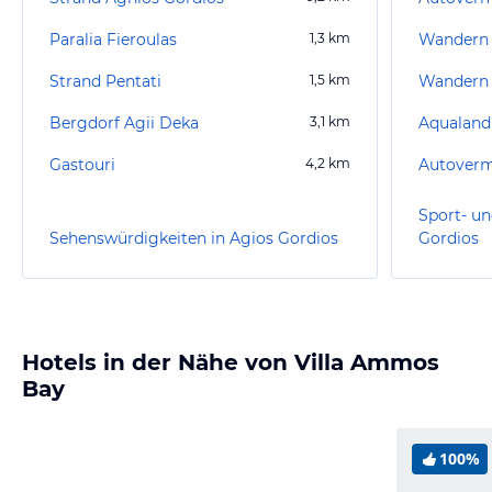
Paralia Fieroulas
1,3
km
Wandern 
Strand Pentati
1,5
km
Wandern
Bergdorf Agii Deka
3,1
km
Aqualand
Gastouri
4,2
km
Sport- un
Sehenswürdigkeiten in Agios Gordios
Gordios
Hotels in der Nähe von Villa Ammos
Bay
100%