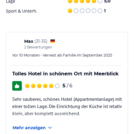
Lage
5,0
Sport & Unterh.
1
Sport und Unterhaltung
Im Ammos Bay können Sie den kostenlosen Swimmingpool nutzen,
der nur wenige Gehminuten von der Unterkunft entfernt liegt. Der
Garten des Hotels ist ein perfekter Ort für Grillabende und
geselliges Beisammensein. In der Umgebung von Agios Gordios
Max
(
31-35
)
gibt es auch verschiedene Freizeitmöglichkeiten wie Wassersport,
2
Bewertungen
Wandern und Bootsausflüge.
Vor 10 Monaten • Verreist als Familie im September 2025
Hinweis:
Verfasst von HolidayCheck mit Hilfe von KI. Alle
Angaben ohne Gewähr. Bitte lies vor der Buchung die
Tolles Hotel in schönem Ort mit Meerblick
verbindlichen
Angebotsdetails
des jeweiligen Veranstalters.
5
/ 6
Sehr sauberes, schönes Hotel (Appartmentanlage) mit
einer tollen Lage. Die Einrichtung der Küche ist relativ
klein, aber komplett ausreichend.
Mehr anzeigen