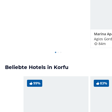
Marina Ap
Agios Gord
84m
Beliebte Hotels in Korfu
99%
83%