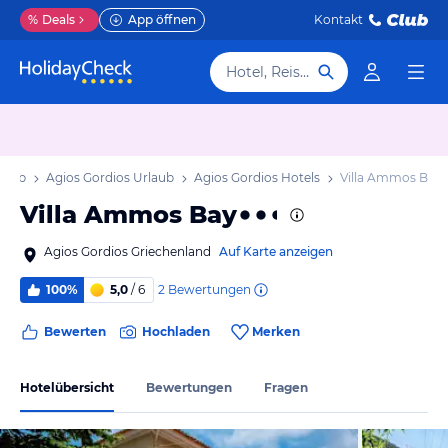
%
Deals
App öffnen
Kontakt
Hotel, Reiseziel
laub
Agios Gordios Urlaub
Agios Gordios Hotels
Villa Ammos Bay
Villa Ammos Bay
Agios Gordios Griechenland
Auf Karte anzeigen
2
Bewertungen
100%
5,0
/ 6
Bewerten
Hochladen
Merken
Hotelübersicht
Bewertungen
Fragen