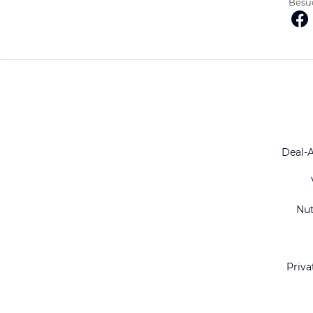
Besuc
Deal-
Nu
Priva