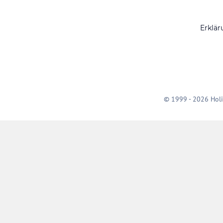
Erklär
© 1999 - 2026 Holi