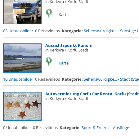
in Kerkyra / Korfu Stadt
Karte
83 Urlaubsbilder
0 Reisevideos
Kategorie:
Sehenswürdigke...
-
Sonstige L
Aussichtspunkt Kanoni
in Kerkyra / Korfu Stadt
Karte
10 Urlaubsbilder
0 Reisevideos
Kategorie:
Sehenswürdigke...
-
Stadt (Stad
Autovermietung Corfu Car Rental Korfu (Stadt)
in Kerkyra / Korfu Stadt
0 Urlaubsbilder
0 Reisevideos
Kategorie:
Sport & Freizeit
-
Ausflüge