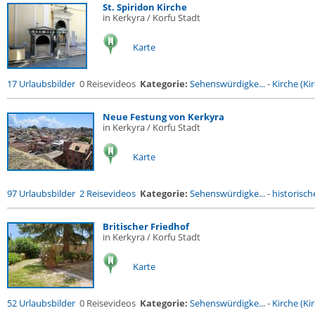
St. Spiridon Kirche
in Kerkyra / Korfu Stadt
Karte
17 Urlaubsbilder
0 Reisevideos
Kategorie:
Sehenswürdigke...
-
Kirche (Kir
Neue Festung von Kerkyra
in Kerkyra / Korfu Stadt
Karte
97 Urlaubsbilder
2 Reisevideos
Kategorie:
Sehenswürdigke...
-
historische
Britischer Friedhof
in Kerkyra / Korfu Stadt
Karte
52 Urlaubsbilder
0 Reisevideos
Kategorie:
Sehenswürdigke...
-
Kirche (Kir