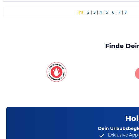
[1]
|
2
|
3
|
4
|
5
|
6
|
7
|
8
Finde Dei
Hol
Dein Urlaubsbegle
Exklusive App