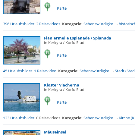
Karte
396 Urlaubsbilder
2 Reisevideos
Kategorie:
Sehenswürdigke...
-
historisc
Flaniermeile Esplanade / Spianada
in Kerkyra / Korfu Stadt
Karte
45 Urlaubsbilder
1 Reisevideo
Kategorie:
Sehenswürdigke...
-
Stadt (Stadt
Kloster Vlacherna
in Kerkyra / Korfu Stadt
Karte
123 Urlaubsbilder
0 Reisevideos
Kategorie:
Sehenswürdigke...
-
Kirche (Ki
Mäuseinsel