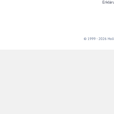
Erklär
© 1999 - 2026 Holi