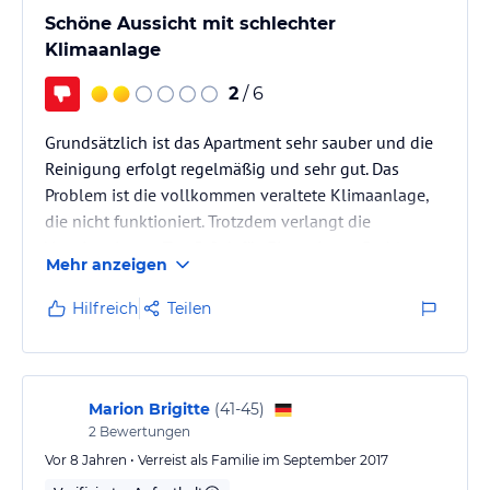
Schöne Aussicht mit schlechter
Klimaanlage
2
/ 6
Grundsätzlich ist das Apartment sehr sauber und die
Reinigung erfolgt regelmäßig und sehr gut. Das
Problem ist die vollkommen veraltete Klimaanlage,
die nicht funktioniert. Trotzdem verlangt die
Vermieterin pro Tag 5 € dafür. Ein weiteres Problem
Mehr anzeigen
ist, dass die Vermieterin nie Vorort ist und lediglich
telefonisch erreichbar ist. Das macht es sehr
Hilfreich
Teilen
schwierig, Probleme zu lösen.
Marion Brigitte
(
41-45
)
2
Bewertungen
Vor 8 Jahren • Verreist als Familie im September 2017