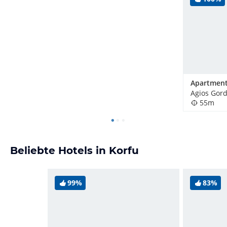
Agios Gord
55m
Beliebte Hotels in Korfu
99%
83%