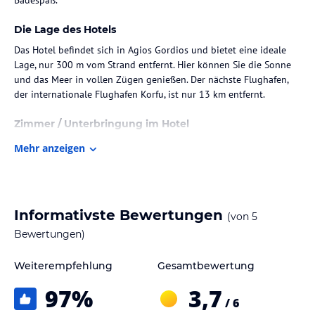
Die Lage des Hotels
Das Hotel befindet sich in Agios Gordios und bietet eine ideale
Lage, nur 300 m vom Strand entfernt. Hier können Sie die Sonne
und das Meer in vollen Zügen genießen. Der nächste Flughafen,
der internationale Flughafen Korfu, ist nur 13 km entfernt.
Zimmer / Unterbringung im Hotel
Die klimatisierten Zimmer im Alexandra Natalia Aparthotel sind
Mehr anzeigen
komfortabel und bieten einen Balkon oder eine Terrasse, auf der
Sie entspannen können. Zur Ausstattung gehören auch eine
Kochnische und ein TV-Gerät. Kostenfreies WLAN ist ebenfalls
verfügbar. Im Badezimmer finden Sie eine Dusche und einen
Informativste Bewertungen
(von
5
Haartrockner.
Bewertungen)
Gastronomie im Hotel
Weiterempfehlung
Gesamtbewertung
Ein nahrhaftes Frühstück wird täglich serviert und sorgt für einen
guten Start in den Tag.
97
%
3,7
/ 6
Sport und Unterhaltung