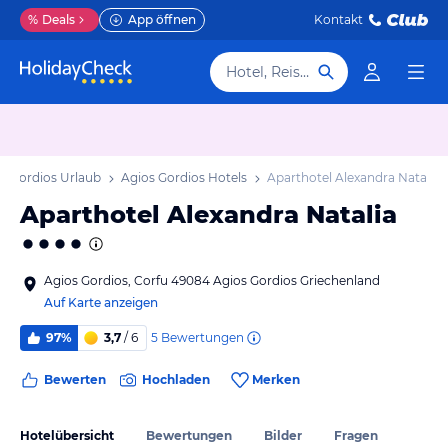
%
Deals
App öffnen
Kontakt
Hotel, Reiseziel
s Gordios Urlaub
Agios Gordios Hotels
Aparthotel Alexandra Natalia
Aparthotel Alexandra Natalia
Agios Gordios, Corfu 49084 Agios Gordios Griechenland
Auf Karte anzeigen
5
Bewertungen
97%
3,7
/ 6
Bewerten
Hochladen
Merken
Hotelübersicht
Bewertungen
Bilder
Fragen