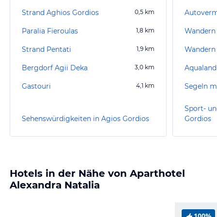
Strand Aghios Gordios
0,5
km
Paralia Fieroulas
1,8
km
Wandern 
Strand Pentati
1,9
km
Wandern
Bergdorf Agii Deka
3,0
km
Aqualand
Gastouri
4,1
km
Segeln m
Sport- un
Sehenswürdigkeiten in Agios Gordios
Gordios
Hotels in der Nähe von Aparthotel
Alexandra Natalia
100%