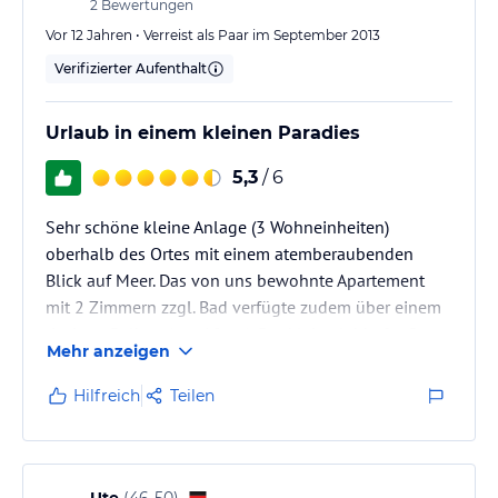
2
Bewertungen
Vor 12 Jahren • Verreist als Paar im September 2013
Verifizierter Aufenthalt
Urlaub in einem kleinen Paradies
5,3
/ 6
Sehr schöne kleine Anlage (3 Wohneinheiten)
oberhalb des Ortes mit einem atemberaubenden
Blick auf Meer. Das von uns bewohnte Apartement
mit 2 Zimmern zzgl. Bad verfügte zudem über einem
riesigen Balkon (gut 18qm). Der kleine lebhafte Ort
Mehr anzeigen
verfügt über genügend Geschäfte und hat eine
ausgezeichnete Gastronomie.
Hilfreich
Teilen
Man muß jedoch gut zu Fuß sein, denn vom Strand
zum Arpartement ist die Straße sehr steil (10
Gehminuten hin zum Strand, jedoch knapp 20
Minuten zurück zur Anlage).
Ute
(
46-50
)