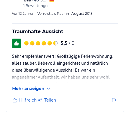
Man sollte unbedingt einen PKW mieten um…
1
Bewertungen
Vor 12 Jahren • Verreist als Paar im August 2013
Traumhafte Aussicht
5,5
/ 6
Sehr empfehlenswert! Großzügige Ferienwohnung,
alles sauber, liebevoll eingerichtet und natürlich
diese überwältigende Aussicht! Es war ein
angenehmer Aufenthalt, wir haben uns sehr wohl
gefühlt. Der Weg zum Strand ist das einzige Manko,
Mehr anzeigen
wird aber durch die traumhafte Aussicht wettgemacht.
Wir hatten ein Auto, sehr zu empfehlen, da der Ort
Hilfreich
Teilen
etwas abgelegen ist.