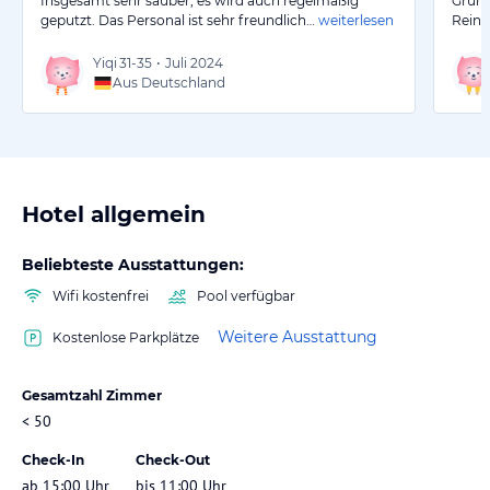
Insgesamt sehr sauber, es wird auch regelmäßig
Grund
geputzt. Das Personal ist sehr freundlich…
weiterlesen
Reini
Yiqi
31-35
•
Juli 2024
Aus Deutschland
Hotel allgemein
Beliebteste Ausstattungen:
Wifi kostenfrei
Pool verfügbar
Weitere Ausstattung
Kostenlose Parkplätze
Gesamtzahl Zimmer
< 50
Check-In
Check-Out
ab 15:00 Uhr
bis 11:00 Uhr