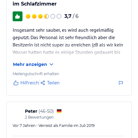
im Schlafzimmer
3,7
/ 6
Insgesamt sehr sauber, es wird auch regelmäßig
geputzt. Das Personal ist sehr freundlich aber die
Besitzerin ist nicht super zu erreichen (zB als wir kein
Wasser hatten hatte es einige Stunden gedauert bis
eine Antwort zurückkam). Die Terrasse war wirklich
Mehr anzeigen
ein Highlight und auch die Wohnung ist schön groß.
Leider gab es nur eine Klimaanlage im Wohnzimmer,
Meilengutschrift erhalten
d.h. im Schlafzimmer war es sehr heiß.
Hilfreich
Teilen
Peter
(
46-50
)
2
Bewertungen
Vor 7 Jahren • Verreist als Familie im Juli 2019