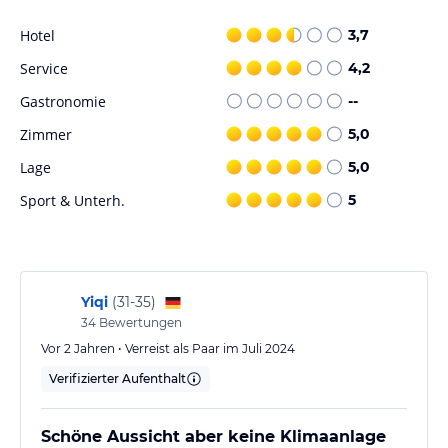
Genießen Sie unbeschwerten Badespaß im Pool des Hotels. In der
Hotel
3,7
Umgebung können Sie auch Radfahren und die schöne Landschaft
erkunden.
Service
4,2
Gastronomie
--
Hinweis:
Verfasst von HolidayCheck mit Hilfe von KI. Alle
Angaben ohne Gewähr. Bitte lies vor der Buchung die
Zimmer
5,0
verbindlichen
Angebotsdetails
des jeweiligen Veranstalters.
Lage
5,0
Sport & Unterh.
5
Yiqi
(
31-35
)
34
Bewertungen
Vor 2 Jahren • Verreist als Paar im Juli 2024
Verifizierter Aufenthalt
Schöne Aussicht aber keine Klimaanlage