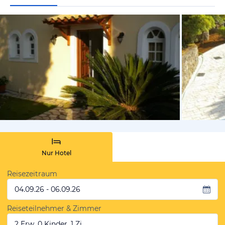
vom Hoteli
Nur Hotel
Reisezeitraum
04.09.26 - 06.09.26
Reiseteilnehmer & Zimmer
2 Erw, 0 Kinder, 1 Zi.