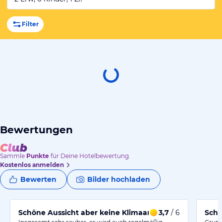
Filter
Bewertungen
Sammle
Punkte
für Deine Hotelbewertung.
Kostenlos anmelden
Bewerten
Bilder hochladen
Schöne Aussicht aber keine Klimaanlage im Schlafzim
3,7
/ 6
Schö