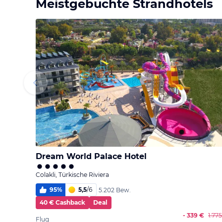
Meistgebuchte Strandhotels
Dream World Palace Hotel
Colakli, Türkische Riviera
95
%
5,5
/
6
5.202 Bew.
40 € Cashback
Deal
- 339 €
1.77
Flug