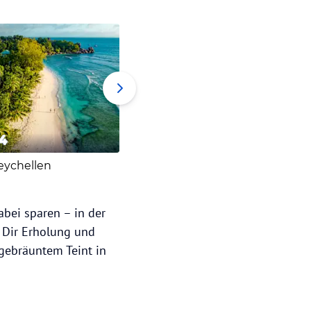
4
5
6
eychellen
Mallorca
Madeir
abei sparen – in der
e Dir Erholung und
gebräuntem Teint in