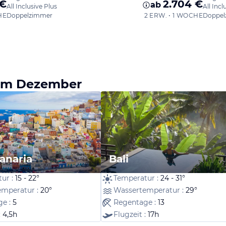
 €
2.704 €
ab
All Inclusive Plus
All Incl
HE
Doppelzimmer
2 ERW. • 1 WOCHE
Doppel
e im Dezember
anaria
Bali
ur :
15 - 22°
Temperatur :
24 - 31°
emperatur :
20°
Wassertemperatur :
29°
ge :
5
Regentage :
13
:
4,5h
Flugzeit :
17h