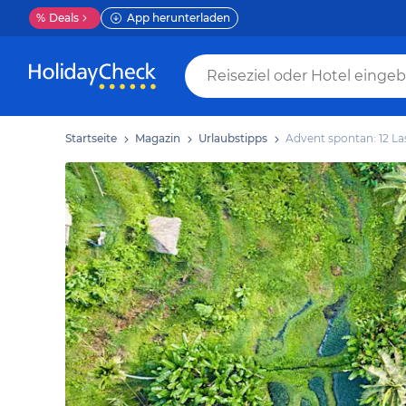
%
Deals
App herunterladen
Startseite
Magazin
Urlaubstipps
Advent spontan: 12 La