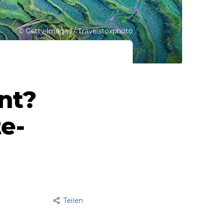
©
Getty Images / Travelstoxphoto
nt?
te-
Teilen