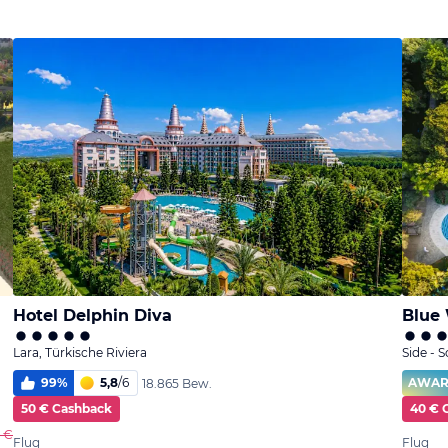
Hotel Delphin Diva
Blue
Lara, Türkische Riviera
Side - 
99
%
5,8
/
6
AWA
18.865 Bew.
50 € Cashback
40 € 
5 €
Flug
Flug