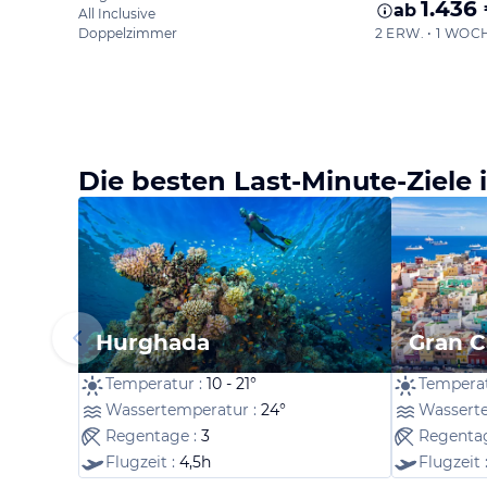
1.436
ab
All Inclusive
Doppelzimmer
2 ERW. • 1 WOC
Die besten Last-Minute-Ziel
Hurghada
Gran C
Temperatur :
10 - 21°
Temperat
Wassertemperatur :
24°
Wassert
Regentage :
3
Regenta
Flugzeit :
4,5h
Flugzeit 