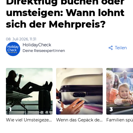
Direktflug buchen oder
umsteigen: Wann lohnt
sich der Mehrpreis?
08. Juli 2026, 11:31
HolidayCheck
Teilen
Deine ReiseexpertInnen
1
2
3
Wie viel Umsteigezeit wirklich nötig ist
Wenn das Gepäck den Anschluss verpasst