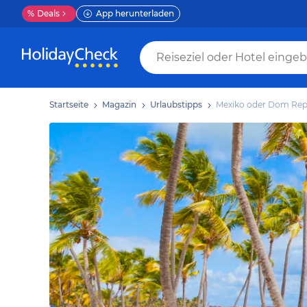
%
Deals
App herunterladen
Startseite
Magazin
Urlaubstipps
Mexiko oder Dom Rep: