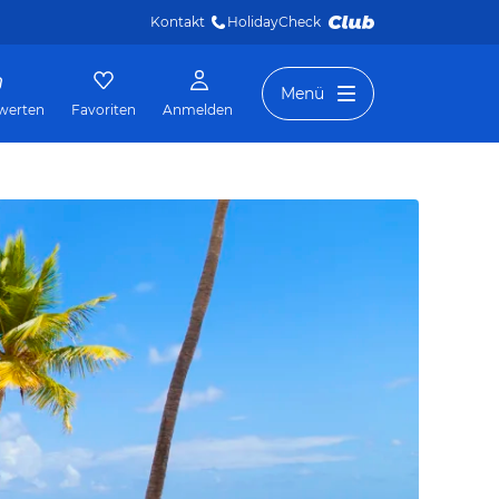
Kontakt
HolidayCheck 
Menü
werten
Favoriten
Anmelden