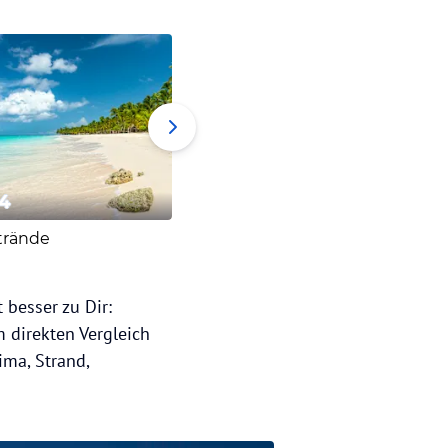
4
5
6
trände
Nachtleben
Kultur
 besser zu Dir:
m direkten Vergleich
ma, Strand,