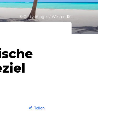
©
Getty Images / Westend61
ische
ziel
Teilen