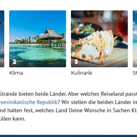
2
3
Klima
Kulinarik
S
trände bieten beide Länder. Aber welches Reiseland passt
ominikanische Republik
? Wir stellen die beiden Länder i
d halten fest, welches Land Deine Wünsche in Sachen Kli
üllen kann.