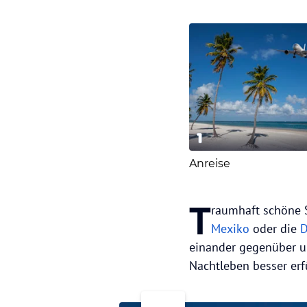
1
Anreise
T
raumhaft schöne S
Mexiko
oder die
D
einander gegenüber un
Nachtleben besser erf