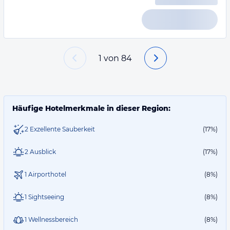
1
von
84
Häufige Hotelmerkmale in dieser Region:
2 Exzellente Sauberkeit
(17%)
2 Ausblick
(17%)
1 Airporthotel
(8%)
1 Sightseeing
(8%)
1 Wellnessbereich
(8%)