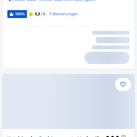
11
Bewertungen
100%
5,3
/ 6