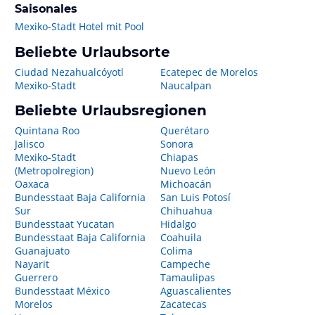
Saisonales
Mexiko-Stadt Hotel mit Pool
Beliebte Urlaubsorte
Ciudad Nezahualcóyotl
Ecatepec de Morelos
Mexiko-Stadt
Naucalpan
Beliebte Urlaubsregionen
Quintana Roo
Querétaro
Jalisco
Sonora
Mexiko-Stadt
Chiapas
(Metropolregion)
Nuevo León
Oaxaca
Michoacán
Bundesstaat Baja California
San Luis Potosí
Sur
Chihuahua
Bundesstaat Yucatan
Hidalgo
Bundesstaat Baja California
Coahuila
Guanajuato
Colima
Nayarit
Campeche
Guerrero
Tamaulipas
Bundesstaat México
Aguascalientes
Morelos
Zacatecas