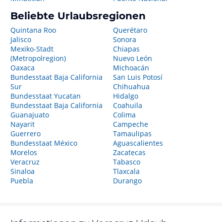
Beliebte Urlaubsregionen
Quintana Roo
Querétaro
Jalisco
Sonora
Mexiko-Stadt
Chiapas
(Metropolregion)
Nuevo León
Oaxaca
Michoacán
Bundesstaat Baja California
San Luis Potosí
Sur
Chihuahua
Bundesstaat Yucatan
Hidalgo
Bundesstaat Baja California
Coahuila
Guanajuato
Colima
Nayarit
Campeche
Guerrero
Tamaulipas
Bundesstaat México
Aguascalientes
Morelos
Zacatecas
Veracruz
Tabasco
Sinaloa
Tlaxcala
Puebla
Durango