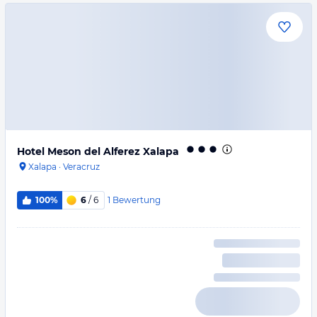
Hotel Meson del Alferez Xalapa
Xalapa
·
Veracruz
1
Bewertung
100%
6
/ 6