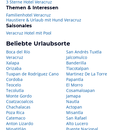
3 Sterne Hotel Veracruz
Themen & Interessen
Familienhotel Veracruz
Haustiere & Urlaub mit Hund Veracruz
Saisonales
Veracruz Hotel mit Pool
Beliebte Urlaubsorte
Boca del Río
San Andrés Tuxtla
Veracruz
Jalcomulco
Xalapa
Banderilla
Orizaba
Tlacotalpan
Tuxpan de Rodríguez Cano
Martinez De La Torre
Cordoba
Papantla
Teocelo
El Morro
Tecolutla
Cosamaloapan
Monte Gordo
Jamapa
Coatzacoalcos
Nautla
Chachalacas
Actopan
Poza Rica
Misantla
Catemaco
San Rafael
Anton Lizardo
Alto Lucero
Minatitlán
Puente Nacional