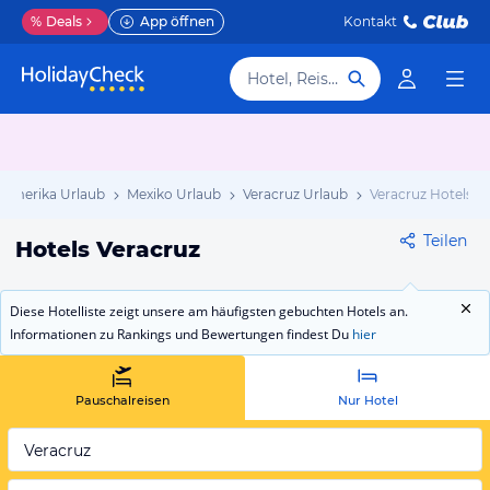
%
Deals
App öffnen
Kontakt
Hotel, Reiseziel
elamerika Urlaub
Mexiko Urlaub
Veracruz Urlaub
Veracruz Hotels
Teilen
Hotels Veracruz
Diese Hotelliste zeigt unsere am häufigsten gebuchten Hotels an.
Informationen zu Rankings und Bewertungen findest Du
hier
Pauschalreisen
Nur Hotel
Veracruz